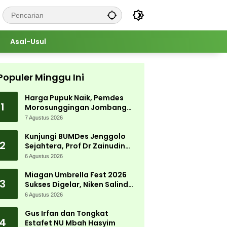
Asal-Usul
Populer Minggu Ini
Harga Pupuk Naik, Pemdes
1
Morosunggingan Jombang
Cari Solusi Lewat Kajian
7 Agustus 2026
Akademik
Kunjungi BUMDes Jenggolo
2
Sejahtera, Prof Dr Zainudin
Maliki: Kita Wujudkan
6 Agustus 2026
Kemandirian Ekonomi dengan
Potensi Desa
Miagan Umbrella Fest 2026
3
Sukses Digelar, Niken Salindry
Jadi Magnet Ribuan
6 Agustus 2026
Pengunjung
Gus Irfan dan Tongkat
4
Estafet NU Mbah Hasyim