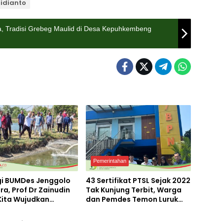
ridianto
a, Tradisi Grebeg Maulid di Desa Kepuhkembeng
Pemerintahan
gi BUMDes Jenggolo
43 Sertifikat PTSL Sejak 2022
ra, Prof Dr Zainudin
Tak Kunjung Terbit, Warga
 Kita Wujudkan
dan Pemdes Temon Luruk
Lifestyle
irian Ekonomi
Kantor BPN Mojokerto
 Potensi Desa