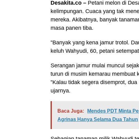
Desakita.co –
Petani melon di De
kelimpungan. Cuaca yang tak men
mereka. Akibatnya, banyak tanam
masa panen tiba.
”Banyak yang kena jamur trotol. D
keluh Wahyudi, 60, petani setempat
Serangan jamur mulai muncul seja
turun di musim kemarau membuat k
”Kalau tidak segera disemprot, dua 
ujarnya.
Baca Juga:
Mendes PDT Minta P
Agrinas Hanya Selama Dua Tahun
Sebagian tanaman milik Wahyudi te