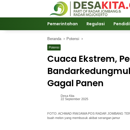
Langsung
ke
konten
Pemerintahan
Regulasi
Pendid
Beranda
Potensi
Potensi
Cuaca Ekstrem, Pe
Bandarkedungmul
Gagal Panen
Desa Kita
22 September 2025
FOTO: ACHMAD RW/JAWA POS RADAR JOMBANG TERANCA
buah melon yang membusuk akibat serangan jamur