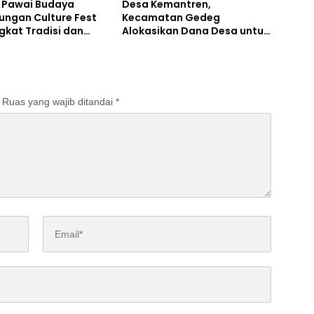
! Pawai Budaya
Desa Kemantren,
ngan Culture Fest
Kecamatan Gedeg
gkat Tradisi dan
Alokasikan Dana Desa untuk
i Desa
Tanggulangi Stunting
Ruas yang wajib ditandai
*