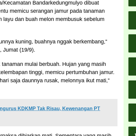
sa/Kecamatan Bandarkedungmulyo dibuat
entu memicu serangan jamur pada tanaman
an layu dan buah melon membusuk sebelum
aunnya kuning, buahnya nggak berkembang,”
, Jumat (19/9).
k tanaman mulai berbuah. Hujan yang masih
elembapan tinggi, memicu pertumbuhan jamur.
hari saja daunnya rusak, melonnya ikut mati,”
engurus KDKMP Tak Risau, Kewenangan PT
rpaksa dibiarkan mati. Sementara yang masih