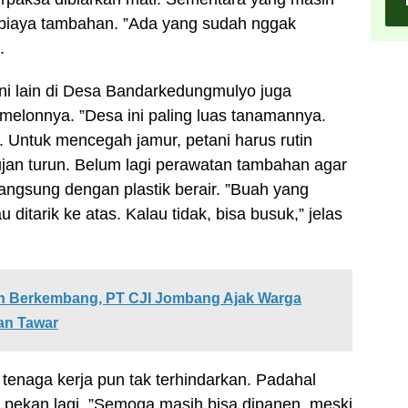
 biaya tambahan. ”Ada yang sudah nggak
.
ani lain di Desa Bandarkedungmulyo juga
elonnya. ”Desa ini paling luas tanamannya.
 Untuk mencegah jamur, petani harus rutin
ujan turun. Belum lagi perawatan tambahan agar
angsung dengan plastik berair. ”Buah yang
 ditarik ke atas. Kalau tidak, bisa busuk,” jelas
 Berkembang, PT CJI Jombang Ajak Warga
an Tawar
tenaga kerja pun tak terhindarkan. Padahal
a pekan lagi. ”Semoga masih bisa dipanen, meski