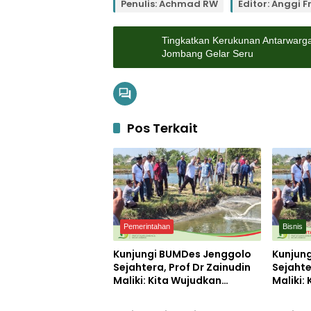
Penulis: Achmad RW
Editor: Anggi F
Tingkatkan Kerukunan Antarwarg
Jombang Gelar Seru
Pos Terkait
Pemerintahan
Bisnis
Kunjungi BUMDes Jenggolo
Kunjun
Sejahtera, Prof Dr Zainudin
Sejahte
Maliki: Kita Wujudkan
Maliki:
Pendidikan
Potensi
Kemandirian Ekonomi
Kemand
dengan Potensi Desa
dengan