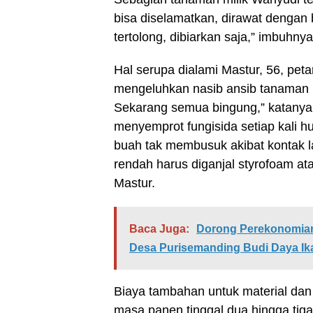
bisa diselamatkan, dirawat dengan
tertolong, dibiarkan saja,” imbuhnya
Hal serupa dialami Mastur, 56, pet
mengeluhkan nasib ansib tanaman m
Sekarang semua bingung,” katanya.
menyemprot fungisida setiap kali h
buah tak membusuk akibat kontak l
rendah harus diganjal styrofoam atau
Mastur.
Baca Juga:
Dorong Perekonomian
Desa Purisemanding Budi Daya Ik
Biaya tambahan untuk material dan 
masa panen tinggal dua hingga tig