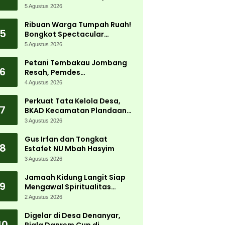
5 Agustus 2026
Ribuan Warga Tumpah Ruah!
5
Bongkot Spectacular
Carnival 2026 Jadi Pesta
5 Agustus 2026
Kemerdekaan Terbesar di
Peterongan
Petani Tembakau Jombang
6
Resah, Pemdes
Tanjungwadung dan Disperta
4 Agustus 2026
Bergerak Cepat
Perkuat Tata Kelola Desa,
7
BKAD Kecamatan Plandaan
Gelar Pelatihan Aparatur
3 Agustus 2026
Pemdes
Gus Irfan dan Tongkat
8
Estafet NU Mbah Hasyim
3 Agustus 2026
Jamaah Kidung Langit Siap
9
Mengawal Spiritualitas
Muktamar NU
2 Agustus 2026
Digelar di Desa Denanyar,
10