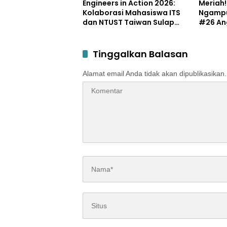
Engineers in Action 2026:
Meriah
Kolaborasi Mahasiswa ITS
Ngampu
dan NTUST Taiwan Sulap
#26 An
Desa Kemiri Menjadi
Potens
Laboratorium Inovasi
Berkelanjutan
Tinggalkan Balasan
Alamat email Anda tidak akan dipublikasikan.