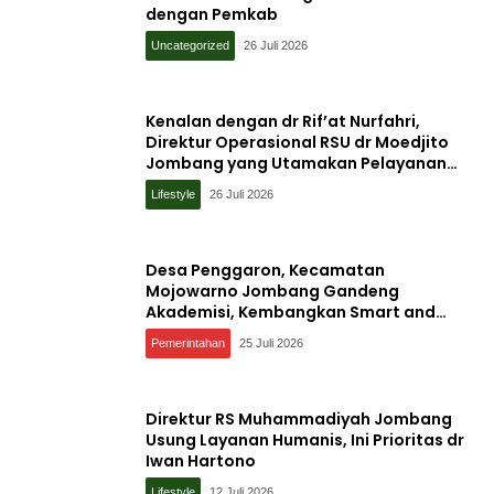
dengan Pemkab
Uncategorized
26 Juli 2026
Kenalan dengan dr Rif’at Nurfahri,
Direktur Operasional RSU dr Moedjito
Jombang yang Utamakan Pelayanan
Ilmiah
Lifestyle
26 Juli 2026
Desa Penggaron, Kecamatan
Mojowarno Jombang Gandeng
Akademisi, Kembangkan Smart and
Sustainable Village, Ini Tujuannya
Pemerintahan
25 Juli 2026
Direktur RS Muhammadiyah Jombang
Usung Layanan Humanis, Ini Prioritas dr
Iwan Hartono
Lifestyle
12 Juli 2026