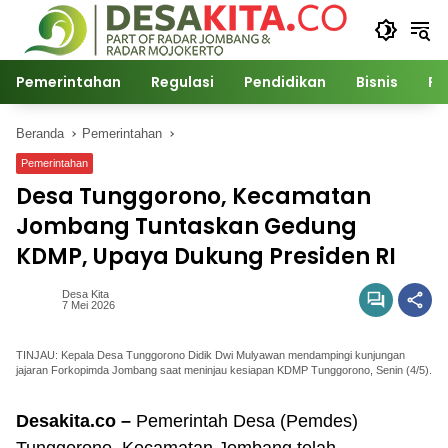
Langsung
ke
konten
Pemerintahan
Regulasi
Pendidikan
Bisnis
Po
Beranda
Pemerintahan
Pemerintahan
Desa Tunggorono, Kecamatan
Jombang Tuntaskan Gedung
KDMP, Upaya Dukung Presiden RI
Desa Kita
7 Mei 2026
TINJAU: Kepala Desa Tunggorono Didik Dwi Mulyawan mendampingi kunjungan
jajaran Forkopimda Jombang saat meninjau kesiapan KDMP Tunggorono, Senin (4/5).
Desakita.co –
Pemerintah Desa (Pemdes)