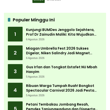
Populer Minggu Ini
Kunjungi BUMDes Jenggolo Sejahtera,
1
Prof Dr Zainudin Maliki: Kita Wujudkan
Kemandirian Ekonomi dengan Potensi
6 Agustus 2026
Desa
Miagan Umbrella Fest 2026 Sukses
2
Digelar, Niken Salindry Jadi Magnet
Ribuan Pengunjung
6 Agustus 2026
Gus Irfan dan Tongkat Estafet NU Mbah
3
Hasyim
5 Agustus 2026
Ribuan Warga Tumpah Ruah! Bongkot
4
Spectacular Carnival 2026 Jadi Pesta
Kemerdekaan Terbesar di Peterongan
5 Agustus 2026
Petani Tembakau Jombang Resah,
5
Pemdes Tanjungwadung dan Disperta