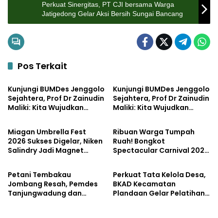
Perkuat Sinergitas, PT CJI bersama Warga
Jatigedong Gelar Aksi Bersih Sungai Bancang
Pos Terkait
Pemerintahan
Bisnis
Kunjungi BUMDes Jenggolo
Kunjungi BUMDes Jenggolo
Sejahtera, Prof Dr Zainudin
Sejahtera, Prof Dr Zainudin
Maliki: Kita Wujudkan
Maliki: Kita Wujudkan
Pemerintahan
Pemerintahan
Kemandirian Ekonomi
Kemandirian Ekonomi
dengan Potensi Desa
dengan Potensi Desa
Miagan Umbrella Fest
Ribuan Warga Tumpah
2026 Sukses Digelar, Niken
Ruah! Bongkot
Salindry Jadi Magnet
Spectacular Carnival 2026
Pemerintahan
Pemerintahan
Ribuan Pengunjung
Jadi Pesta Kemerdekaan
Terbesar di Peterongan
Petani Tembakau
Perkuat Tata Kelola Desa,
Jombang Resah, Pemdes
BKAD Kecamatan
Tanjungwadung dan
Plandaan Gelar Pelatihan
Disperta Bergerak Cepat
Aparatur Pemdes