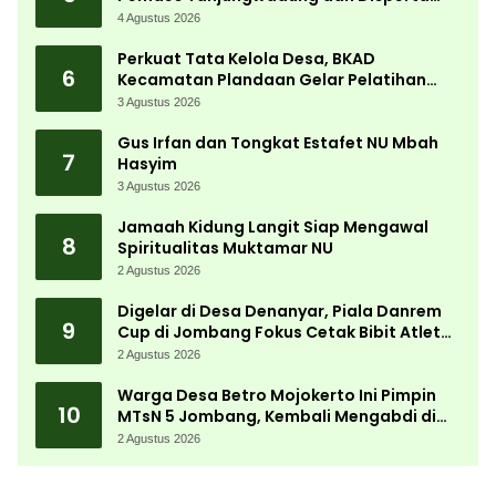
Bergerak Cepat
4 Agustus 2026
Perkuat Tata Kelola Desa, BKAD
6
Kecamatan Plandaan Gelar Pelatihan
Aparatur Pemdes
3 Agustus 2026
Gus Irfan dan Tongkat Estafet NU Mbah
7
Hasyim
3 Agustus 2026
Jamaah Kidung Langit Siap Mengawal
8
Spiritualitas Muktamar NU
2 Agustus 2026
Digelar di Desa Denanyar, Piala Danrem
9
Cup di Jombang Fokus Cetak Bibit Atlet
Menembak Berprestasi
2 Agustus 2026
Warga Desa Betro Mojokerto Ini Pimpin
10
MTsN 5 Jombang, Kembali Mengabdi di
Almamater
2 Agustus 2026