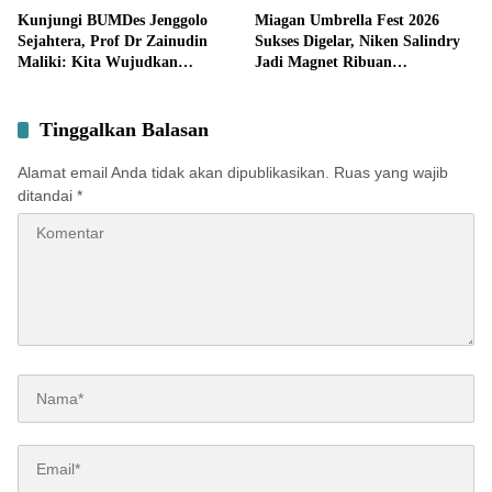
Potensi Desa
Kunjungi BUMDes Jenggolo
Miagan Umbrella Fest 2026
Sejahtera, Prof Dr Zainudin
Sukses Digelar, Niken Salindry
Maliki: Kita Wujudkan
Jadi Magnet Ribuan
Kemandirian Ekonomi dengan
Pengunjung
Potensi Desa
Tinggalkan Balasan
Alamat email Anda tidak akan dipublikasikan.
Ruas yang wajib
ditandai
*