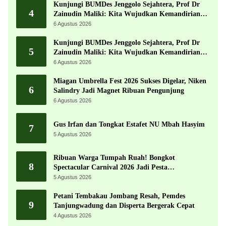
Kunjungi BUMDes Jenggolo Sejahtera, Prof Dr
4
Zainudin Maliki: Kita Wujudkan Kemandirian
Ekonomi dengan Potensi Desa
6 Agustus 2026
Kunjungi BUMDes Jenggolo Sejahtera, Prof Dr
5
Zainudin Maliki: Kita Wujudkan Kemandirian
Ekonomi dengan Potensi Desa
6 Agustus 2026
Miagan Umbrella Fest 2026 Sukses Digelar, Niken
6
Salindry Jadi Magnet Ribuan Pengunjung
6 Agustus 2026
Gus Irfan dan Tongkat Estafet NU Mbah Hasyim
7
5 Agustus 2026
Ribuan Warga Tumpah Ruah! Bongkot
8
Spectacular Carnival 2026 Jadi Pesta
Kemerdekaan Terbesar di Peterongan
5 Agustus 2026
Petani Tembakau Jombang Resah, Pemdes
9
Tanjungwadung dan Disperta Bergerak Cepat
4 Agustus 2026