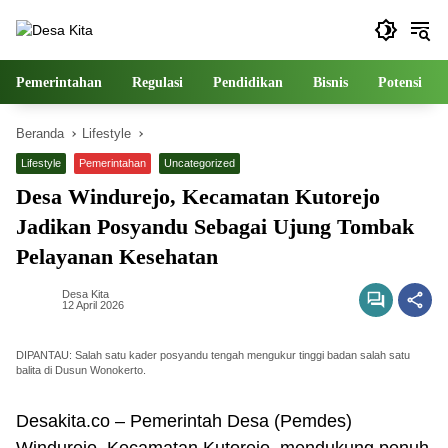
Langsung
ke
konten
Pemerintahan
Regulasi
Pendidikan
Bisnis
Potensi
Beranda
Lifestyle
Lifestyle
Pemerintahan
Uncategorized
Desa Windurejo, Kecamatan Kutorejo
Jadikan Posyandu Sebagai Ujung Tombak
Pelayanan Kesehatan
Desa Kita
12 April 2026
DIPANTAU: Salah satu kader posyandu tengah mengukur tinggi badan salah satu
balita di Dusun Wonokerto.
Desakita.co – Pemerintah Desa (Pemdes)