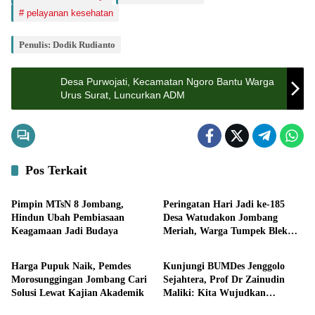
pelayanan kesehatan
Penulis: Dodik Rudianto
Desa Purwojati, Kecamatan Ngoro Bantu Warga
Urus Surat, Luncurkan ADM
Pos Terkait
Lifestyle
Pemerintahan
Pimpin MTsN 8 Jombang,
Peringatan Hari Jadi ke-185
Hindun Ubah Pembiasaan
Desa Watudakon Jombang
Keagamaan Jadi Budaya
Meriah, Warga Tumpek Blek
Uncategorized
Pemerintahan
Padati Karnaval Budaya
Harga Pupuk Naik, Pemdes
Kunjungi BUMDes Jenggolo
Morosunggingan Jombang Cari
Sejahtera, Prof Dr Zainudin
Solusi Lewat Kajian Akademik
Maliki: Kita Wujudkan
Bisnis
Pemerintahan
Kemandirian Ekonomi dengan