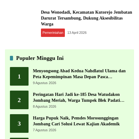
Desa Wonodadi, Kecamatan Kutorejo Jembatan
Darurat Tersambung, Dukung Aksesibilitas
Warga
Pemerintahan
13 April 2026
Populer Minggu Ini
Menyongsong Abad Kedua Nahdlatul Ulama dan
1
Peta Kepemimpinan Masa Depan Pasca
Muktamar ke-35
9 Agustus 2026
Peringatan Hari Jadi ke-185 Desa Watudakon
2
Jombang Meriah, Warga Tumpek Blek Padati
Karnaval Budaya
8 Agustus 2026
Harga Pupuk Naik, Pemdes Morosunggingan
3
Jombang Cari Solusi Lewat Kajian Akademik
7 Agustus 2026