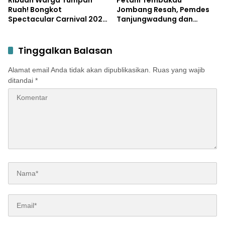
Ribuan Warga Tumpah
Petani Tembakau
Ruah! Bongkot
Jombang Resah, Pemdes
Spectacular Carnival 2026
Tanjungwadung dan
Jadi Pesta Kemerdekaan
Disperta Bergerak Cepat
Terbesar di Peterongan
Tinggalkan Balasan
Alamat email Anda tidak akan dipublikasikan.
Ruas yang wajib
ditandai
*