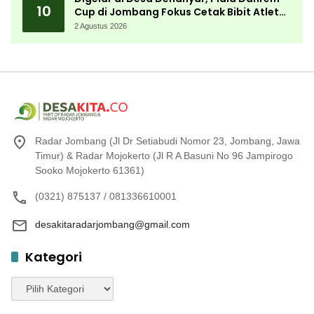
10
Cup di Jombang Fokus Cetak Bibit Atlet
Menembak Berprestasi
2 Agustus 2026
Radar Jombang (Jl Dr Setiabudi Nomor 23, Jombang, Jawa
Timur) & Radar Mojokerto (Jl R A Basuni No 96 Jampirogo
Sooko Mojokerto 61361)
(0321) 875137 / 081336610001
desakitaradarjombang@gmail.com
Kategori
Kategori