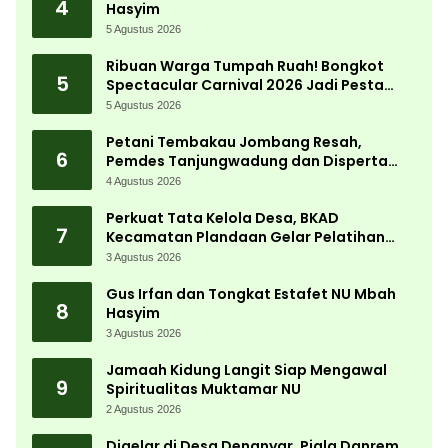
4
Hasyim
5 Agustus 2026
Ribuan Warga Tumpah Ruah! Bongkot
5
Spectacular Carnival 2026 Jadi Pesta
Kemerdekaan Terbesar di Peterongan
5 Agustus 2026
Petani Tembakau Jombang Resah,
6
Pemdes Tanjungwadung dan Disperta
Bergerak Cepat
4 Agustus 2026
Perkuat Tata Kelola Desa, BKAD
7
Kecamatan Plandaan Gelar Pelatihan
Aparatur Pemdes
3 Agustus 2026
Gus Irfan dan Tongkat Estafet NU Mbah
8
Hasyim
3 Agustus 2026
Jamaah Kidung Langit Siap Mengawal
9
Spiritualitas Muktamar NU
2 Agustus 2026
Digelar di Desa Denanyar, Piala Danrem