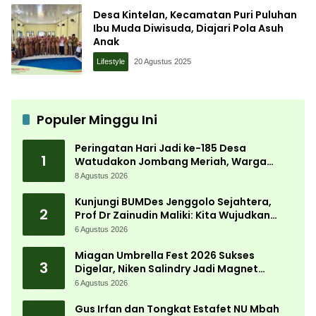
Desa Kintelan, Kecamatan Puri Puluhan
Ibu Muda Diwisuda, Diajari Pola Asuh
Anak
Lifestyle
20 Agustus 2025
Populer Minggu Ini
Peringatan Hari Jadi ke-185 Desa
1
Watudakon Jombang Meriah, Warga
Tumpek Blek Padati Karnaval Budaya
8 Agustus 2026
Kunjungi BUMDes Jenggolo Sejahtera,
2
Prof Dr Zainudin Maliki: Kita Wujudkan
Kemandirian Ekonomi dengan Potensi
6 Agustus 2026
Desa
Miagan Umbrella Fest 2026 Sukses
3
Digelar, Niken Salindry Jadi Magnet
Ribuan Pengunjung
6 Agustus 2026
Gus Irfan dan Tongkat Estafet NU Mbah