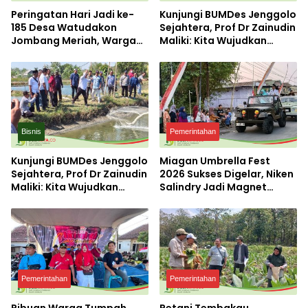
Peringatan Hari Jadi ke-
Kunjungi BUMDes Jenggolo
185 Desa Watudakon
Sejahtera, Prof Dr Zainudin
Jombang Meriah, Warga
Maliki: Kita Wujudkan
Tumpek Blek Padati
Kemandirian Ekonomi
Karnaval Budaya
dengan Potensi Desa
Bisnis
Pemerintahan
Kunjungi BUMDes Jenggolo
Miagan Umbrella Fest
Sejahtera, Prof Dr Zainudin
2026 Sukses Digelar, Niken
Maliki: Kita Wujudkan
Salindry Jadi Magnet
Kemandirian Ekonomi
Ribuan Pengunjung
dengan Potensi Desa
Pemerintahan
Pemerintahan