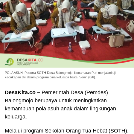
POLA ASUH: Peserta SOTH Desa Balongmojo, Kecamatan Puri menjalani uji
kecakapan diri dalam program bina keluarga balita, Senin (8/6).
DesaKita.co
–
Pemerintah Desa (Pemdes)
Balongmojo berupaya untuk meningkatkan
kemampuan pola asuh anak dalam lingkungan
keluarga.
Melalui program Sekolah Orang Tua Hebat (SOTH),