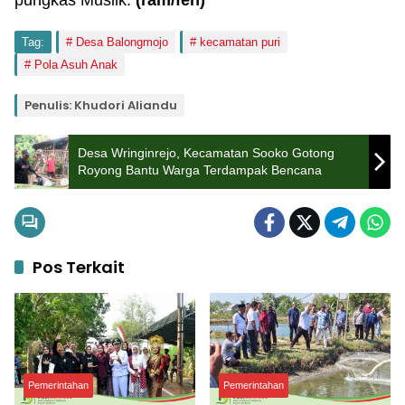
pungkas Muslik.
(ram
/fen
)
Tag:
Desa Balongmojo
kecamatan puri
Pola Asuh Anak
Penulis: Khudori Aliandu
Desa Wringinrejo, Kecamatan Sooko Gotong
Royong Bantu Warga Terdampak Bencana
Pos Terkait
Pemerintahan
Pemerintahan