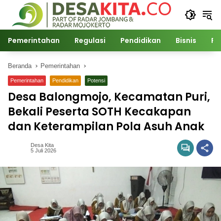
Langsung
ke
konten
Pemerintahan
Regulasi
Pendidikan
Bisnis
Po
Beranda
Pemerintahan
Pemerintahan
Pendidikan
Potensi
Desa Balongmojo, Kecamatan Puri,
Bekali Peserta SOTH Kecakapan
dan Keterampilan Pola Asuh Anak
Desa Kita
5 Juli 2026