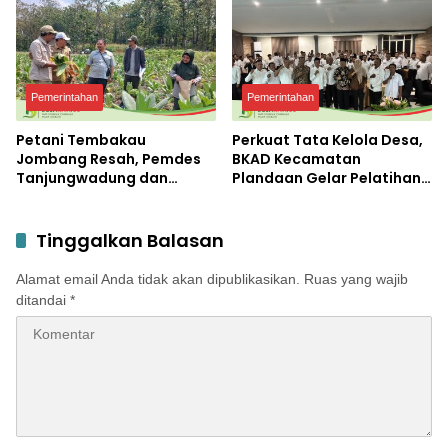
Terbesar di Peterongan
Pemerintahan
Pemerintahan
Petani Tembakau
Perkuat Tata Kelola Desa,
Jombang Resah, Pemdes
BKAD Kecamatan
Tanjungwadung dan
Plandaan Gelar Pelatihan
Disperta Bergerak Cepat
Aparatur Pemdes
Tinggalkan Balasan
Alamat email Anda tidak akan dipublikasikan.
Ruas yang wajib
ditandai
*