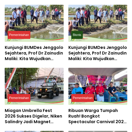
Pemerintahan
Bisnis
Kunjungi BUMDes Jenggolo
Kunjungi BUMDes Jenggolo
Sejahtera, Prof Dr Zainudin
Sejahtera, Prof Dr Zainudin
Maliki: Kita Wujudkan
Maliki: Kita Wujudkan
Kemandirian Ekonomi
Kemandirian Ekonomi
dengan Potensi Desa
dengan Potensi Desa
Pemerintahan
Pemerintahan
Miagan Umbrella Fest
Ribuan Warga Tumpah
2026 Sukses Digelar, Niken
Ruah! Bongkot
Salindry Jadi Magnet
Spectacular Carnival 2026
Ribuan Pengunjung
Jadi Pesta Kemerdekaan