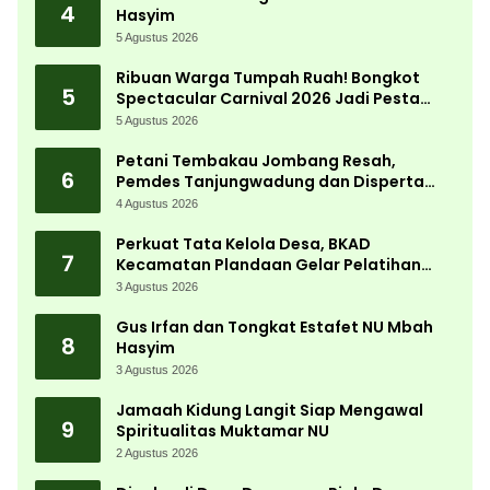
4
Hasyim
5 Agustus 2026
Ribuan Warga Tumpah Ruah! Bongkot
5
Spectacular Carnival 2026 Jadi Pesta
Kemerdekaan Terbesar di Peterongan
5 Agustus 2026
Petani Tembakau Jombang Resah,
6
Pemdes Tanjungwadung dan Disperta
Bergerak Cepat
4 Agustus 2026
Perkuat Tata Kelola Desa, BKAD
7
Kecamatan Plandaan Gelar Pelatihan
Aparatur Pemdes
3 Agustus 2026
Gus Irfan dan Tongkat Estafet NU Mbah
8
Hasyim
3 Agustus 2026
Jamaah Kidung Langit Siap Mengawal
9
Spiritualitas Muktamar NU
2 Agustus 2026