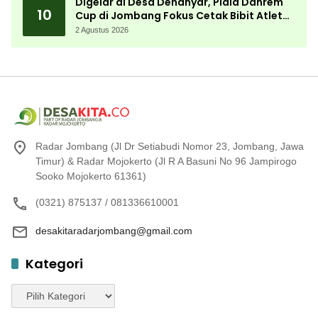
Digelar di Desa Denanyar, Piala Danrem
10
Cup di Jombang Fokus Cetak Bibit Atlet
Menembak Berprestasi
2 Agustus 2026
Radar Jombang (Jl Dr Setiabudi Nomor 23, Jombang, Jawa
Timur) & Radar Mojokerto (Jl R A Basuni No 96 Jampirogo
Sooko Mojokerto 61361)
(0321) 875137 / 081336610001
desakitaradarjombang@gmail.com
Kategori
Kategori