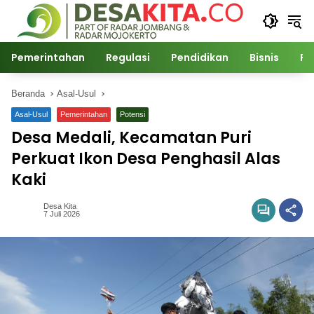
Langsung
ke
konten
Pemerintahan
Regulasi
Pendidikan
Bisnis
Po
Beranda
Asal-Usul
Asal-Usul
Pemerintahan
Potensi
Desa Medali, Kecamatan Puri
Perkuat Ikon Desa Penghasil Alas
Kaki
Desa Kita
7 Juli 2026