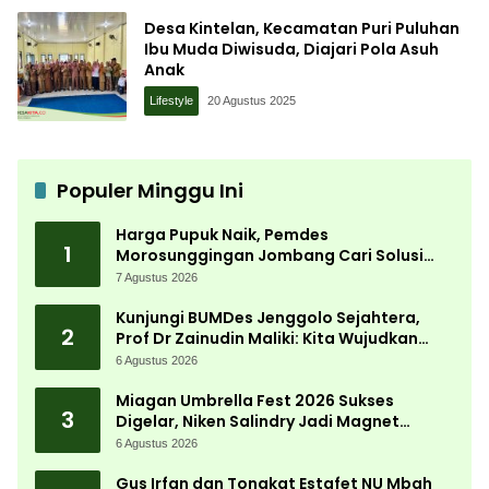
Desa Kintelan, Kecamatan Puri Puluhan
Ibu Muda Diwisuda, Diajari Pola Asuh
Anak
Lifestyle
20 Agustus 2025
Populer Minggu Ini
Harga Pupuk Naik, Pemdes
1
Morosunggingan Jombang Cari Solusi
Lewat Kajian Akademik
7 Agustus 2026
Kunjungi BUMDes Jenggolo Sejahtera,
2
Prof Dr Zainudin Maliki: Kita Wujudkan
Kemandirian Ekonomi dengan Potensi
6 Agustus 2026
Desa
Miagan Umbrella Fest 2026 Sukses
3
Digelar, Niken Salindry Jadi Magnet
Ribuan Pengunjung
6 Agustus 2026
Gus Irfan dan Tongkat Estafet NU Mbah