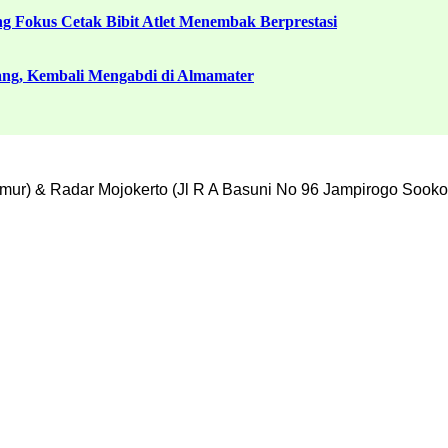
g Fokus Cetak Bibit Atlet Menembak Berprestasi
ang, Kembali Mengabdi di Almamater
mur) & Radar Mojokerto (Jl R A Basuni No 96 Jampirogo Sooko