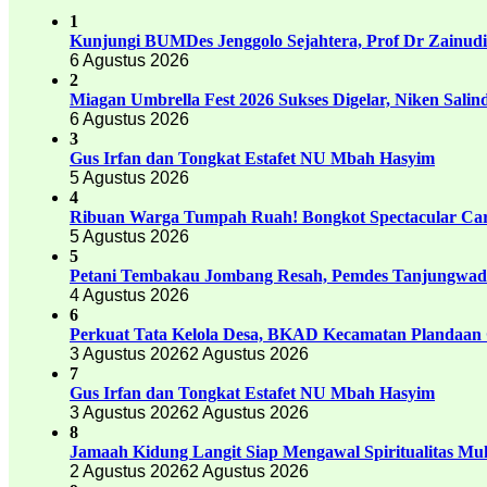
1
Kunjungi BUMDes Jenggolo Sejahtera, Prof Dr Zainud
6 Agustus 2026
2
Miagan Umbrella Fest 2026 Sukses Digelar, Niken Sali
6 Agustus 2026
3
Gus Irfan dan Tongkat Estafet NU Mbah Hasyim
5 Agustus 2026
4
Ribuan Warga Tumpah Ruah! Bongkot Spectacular Carn
5 Agustus 2026
5
Petani Tembakau Jombang Resah, Pemdes Tanjungwadu
4 Agustus 2026
6
Perkuat Tata Kelola Desa, BKAD Kecamatan Plandaan 
3 Agustus 2026
2 Agustus 2026
7
Gus Irfan dan Tongkat Estafet NU Mbah Hasyim
3 Agustus 2026
2 Agustus 2026
8
Jamaah Kidung Langit Siap Mengawal Spiritualitas M
2 Agustus 2026
2 Agustus 2026