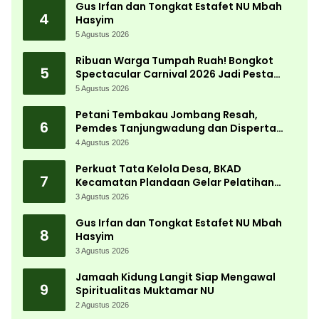
Gus Irfan dan Tongkat Estafet NU Mbah
4
Hasyim
5 Agustus 2026
Ribuan Warga Tumpah Ruah! Bongkot
5
Spectacular Carnival 2026 Jadi Pesta
Kemerdekaan Terbesar di Peterongan
5 Agustus 2026
Petani Tembakau Jombang Resah,
6
Pemdes Tanjungwadung dan Disperta
Bergerak Cepat
4 Agustus 2026
Perkuat Tata Kelola Desa, BKAD
7
Kecamatan Plandaan Gelar Pelatihan
Aparatur Pemdes
3 Agustus 2026
Gus Irfan dan Tongkat Estafet NU Mbah
8
Hasyim
3 Agustus 2026
Jamaah Kidung Langit Siap Mengawal
9
Spiritualitas Muktamar NU
2 Agustus 2026