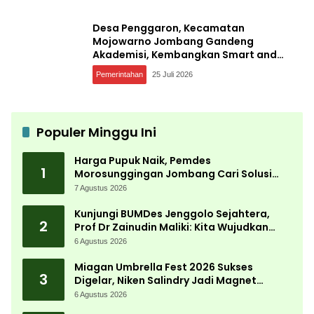
Desa Penggaron, Kecamatan
Mojowarno Jombang Gandeng
Akademisi, Kembangkan Smart and
Sustainable Village, Ini Tujuannya
Pemerintahan
25 Juli 2026
Populer Minggu Ini
Harga Pupuk Naik, Pemdes
1
Morosunggingan Jombang Cari Solusi
Lewat Kajian Akademik
7 Agustus 2026
Kunjungi BUMDes Jenggolo Sejahtera,
2
Prof Dr Zainudin Maliki: Kita Wujudkan
Kemandirian Ekonomi dengan Potensi
6 Agustus 2026
Desa
Miagan Umbrella Fest 2026 Sukses
3
Digelar, Niken Salindry Jadi Magnet
Ribuan Pengunjung
6 Agustus 2026