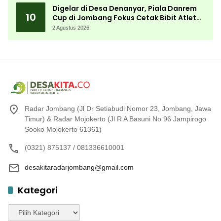
Digelar di Desa Denanyar, Piala Danrem
10
Cup di Jombang Fokus Cetak Bibit Atlet
Menembak Berprestasi
2 Agustus 2026
Radar Jombang (Jl Dr Setiabudi Nomor 23, Jombang, Jawa
Timur) & Radar Mojokerto (Jl R A Basuni No 96 Jampirogo
Sooko Mojokerto 61361)
(0321) 875137 / 081336610001
desakitaradarjombang@gmail.com
Kategori
Kategori