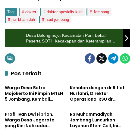
Tag:
dokter
dokter spesialis kulit
Jombang
nur khamidah
rsud jombang
Desa Balongmojo, Kecamatan Puri, Bekali
Peserta SOTH Kecakapan dan Keterampilan
Pola Asuh Anak
Pos Terkait
Lifestyle
Lifestyle
Warga Desa Betro
Kenalan dengan dr Rif’at
Mojokerto Ini Pimpin MTsN
Nurfahri, Direktur
5 Jombang, Kembali
Operasional RSU dr
Lifestyle
Lifestyle
Mengabdi di Almamater
Moedjito Jombang yang
Utamakan Pelayanan
Profil Ivan Dwi Fibrian,
RS Muhammadiyah
Ilmiah
Warga Desa Jogoroto
Jombang Luncurkan
yang Kini Nahkodai
Layanan Stem Cell, Ini
Lifestyle
Lifestyle
Perumda Aneka Usaha
Manfaatnya bagi Pasien