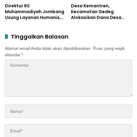
Seger Jombang
Direktur RS
Desa Kemantren,
Muhammadiyah Jombang
Kecamatan Gedeg
Usung Layanan Humanis,
Alokasikan Dana Desa
Ini Prioritas dr Iwan
untuk Tanggulangi
Hartono
Stunting
Tinggalkan Balasan
Alamat email Anda tidak akan dipublikasikan.
Ruas yang wajib
ditandai
*