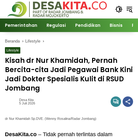
Langsung
ke
konten
Pemerintahan
Regulasi
Pendidikan
Bisnis
Po
Beranda
Lifestyle
Lifestyle
Kisah dr Nur Khamidah, Pernah
Bercita-cita Jadi Pegawai Bank Kini
Jadi Dokter Spesialis Kulit di RSUD
Jombang
Desa Kita
5 Juli 2026
dr Nur Khamidah Sp.DVE. (Wenny Rosalina/Radar Jombang)
DesaKita.co
– Tidak pernah terlintas dalam