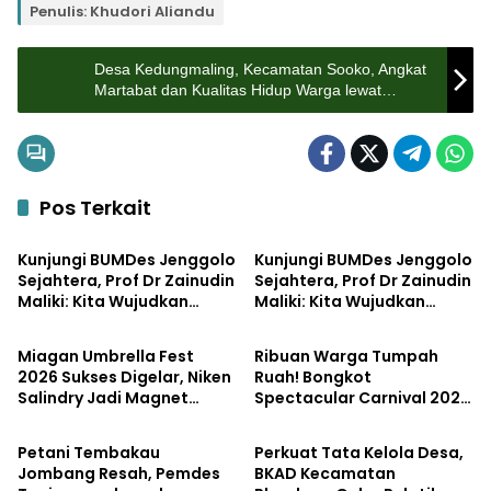
Penulis: Khudori Aliandu
Desa Kedungmaling, Kecamatan Sooko, Angkat
Martabat dan Kualitas Hidup Warga lewat
Program RTLH
Pos Terkait
Pemerintahan
Bisnis
Kunjungi BUMDes Jenggolo
Kunjungi BUMDes Jenggolo
Sejahtera, Prof Dr Zainudin
Sejahtera, Prof Dr Zainudin
Maliki: Kita Wujudkan
Maliki: Kita Wujudkan
Pemerintahan
Pemerintahan
Kemandirian Ekonomi
Kemandirian Ekonomi
dengan Potensi Desa
dengan Potensi Desa
Miagan Umbrella Fest
Ribuan Warga Tumpah
2026 Sukses Digelar, Niken
Ruah! Bongkot
Salindry Jadi Magnet
Spectacular Carnival 2026
Pemerintahan
Pemerintahan
Ribuan Pengunjung
Jadi Pesta Kemerdekaan
Terbesar di Peterongan
Petani Tembakau
Perkuat Tata Kelola Desa,
Jombang Resah, Pemdes
BKAD Kecamatan