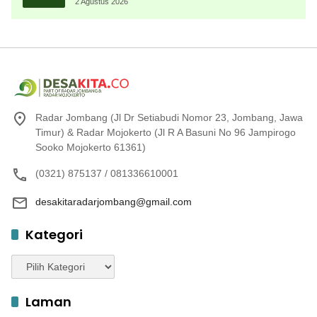
Almamater
2 Agustus 2026
Radar Jombang (Jl Dr Setiabudi Nomor 23, Jombang, Jawa
Timur) & Radar Mojokerto (Jl R A Basuni No 96 Jampirogo
Sooko Mojokerto 61361)
(0321) 875137 / 081336610001
desakitaradarjombang@gmail.com
Kategori
Kategori
Laman