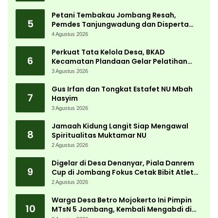
Petani Tembakau Jombang Resah,
5
Pemdes Tanjungwadung dan Disperta
Bergerak Cepat
4 Agustus 2026
Perkuat Tata Kelola Desa, BKAD
6
Kecamatan Plandaan Gelar Pelatihan
Aparatur Pemdes
3 Agustus 2026
Gus Irfan dan Tongkat Estafet NU Mbah
7
Hasyim
3 Agustus 2026
Jamaah Kidung Langit Siap Mengawal
8
Spiritualitas Muktamar NU
2 Agustus 2026
Digelar di Desa Denanyar, Piala Danrem
9
Cup di Jombang Fokus Cetak Bibit Atlet
Menembak Berprestasi
2 Agustus 2026
Warga Desa Betro Mojokerto Ini Pimpin
10
MTsN 5 Jombang, Kembali Mengabdi di