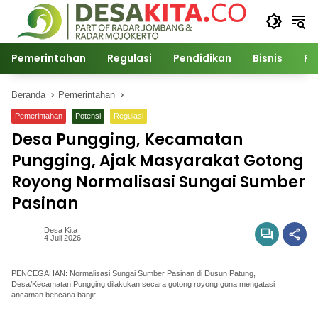
Langsung
ke
konten
Pemerintahan
Regulasi
Pendidikan
Bisnis
Po
Beranda
Pemerintahan
Pemerintahan
Potensi
Regulasi
Desa Pungging, Kecamatan
Pungging, Ajak Masyarakat Gotong
Royong Normalisasi Sungai Sumber
Pasinan
Desa Kita
4 Juli 2026
PENCEGAHAN: Normalisasi Sungai Sumber Pasinan di Dusun Patung,
Desa/Kecamatan Pungging dilakukan secara gotong royong guna mengatasi
ancaman bencana banjir.