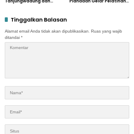
Tanjungwadung dan
Plandaan Gelar Pelatihan
Disperta Bergerak Cepat
Aparatur Pemdes
Tinggalkan Balasan
Alamat email Anda tidak akan dipublikasikan.
Ruas yang wajib
ditandai
*