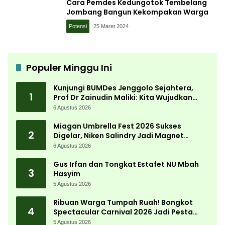
Cara Pemdes Kedungotok Tembelang
Jombang Bangun Kekompakan Warga
Potensi
25 Maret 2024
Populer Minggu Ini
Kunjungi BUMDes Jenggolo Sejahtera,
1
Prof Dr Zainudin Maliki: Kita Wujudkan
Kemandirian Ekonomi dengan Potensi
6 Agustus 2026
Desa
Miagan Umbrella Fest 2026 Sukses
2
Digelar, Niken Salindry Jadi Magnet
Ribuan Pengunjung
6 Agustus 2026
Gus Irfan dan Tongkat Estafet NU Mbah
3
Hasyim
5 Agustus 2026
Ribuan Warga Tumpah Ruah! Bongkot
4
Spectacular Carnival 2026 Jadi Pesta
Kemerdekaan Terbesar di Peterongan
5 Agustus 2026