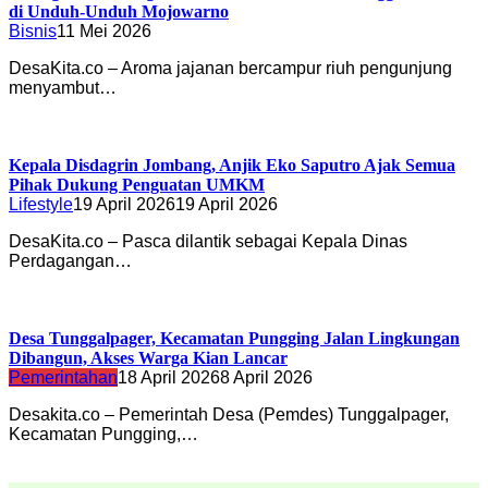
di Unduh-Unduh Mojowarno
Bisnis
11 Mei 2026
DesaKita.co – Aroma jajanan bercampur riuh pengunjung
menyambut…
Kepala Disdagrin Jombang, Anjik Eko Saputro Ajak Semua
Pihak Dukung Penguatan UMKM
Lifestyle
19 April 2026
19 April 2026
DesaKita.co – Pasca dilantik sebagai Kepala Dinas
Perdagangan…
Desa Tunggalpager, Kecamatan Pungging Jalan Lingkungan
Dibangun, Akses Warga Kian Lancar
Pemerintahan
18 April 2026
8 April 2026
Desakita.co – Pemerintah Desa (Pemdes) Tunggalpager,
Kecamatan Pungging,…