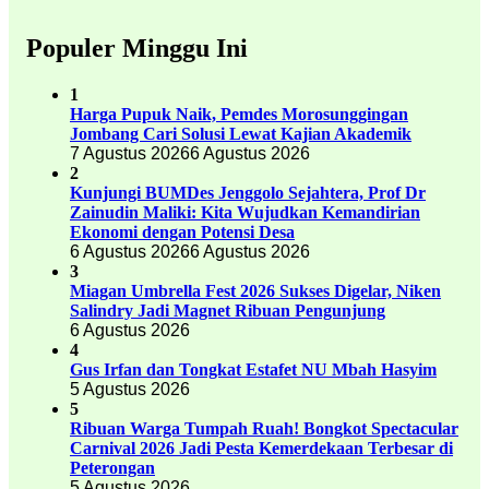
Populer Minggu Ini
1
Harga Pupuk Naik, Pemdes Morosunggingan
Jombang Cari Solusi Lewat Kajian Akademik
7 Agustus 2026
6 Agustus 2026
2
Kunjungi BUMDes Jenggolo Sejahtera, Prof Dr
Zainudin Maliki: Kita Wujudkan Kemandirian
Ekonomi dengan Potensi Desa
6 Agustus 2026
6 Agustus 2026
3
Miagan Umbrella Fest 2026 Sukses Digelar, Niken
Salindry Jadi Magnet Ribuan Pengunjung
6 Agustus 2026
4
Gus Irfan dan Tongkat Estafet NU Mbah Hasyim
5 Agustus 2026
5
Ribuan Warga Tumpah Ruah! Bongkot Spectacular
Carnival 2026 Jadi Pesta Kemerdekaan Terbesar di
Peterongan
5 Agustus 2026