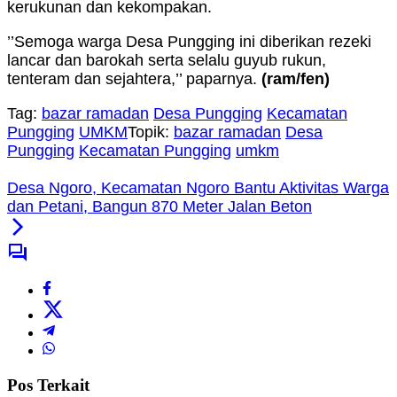
kerukunan dan kekompakan.
’’Semoga warga Desa Pungging ini diberikan rezeki
lancar dan barokah serta selalu guyub rukun,
tenteram dan sejahtera,’’ paparnya.
(ram/fen)
Tag:
bazar ramadan
Desa Pungging
Kecamatan
Pungging
UMKM
Topik:
bazar ramadan
Desa
Pungging
Kecamatan Pungging
umkm
Desa Ngoro, Kecamatan Ngoro Bantu Aktivitas Warga
dan Petani, Bangun 870 Meter Jalan Beton
Pos Terkait