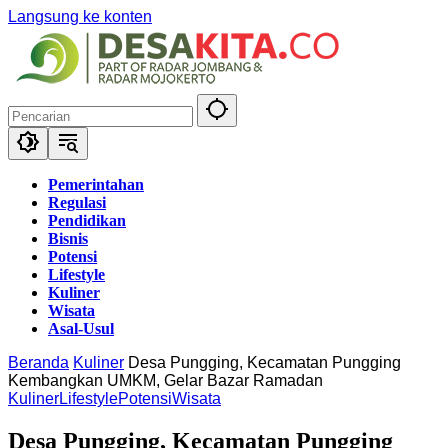
Langsung ke konten
Pemerintahan
Regulasi
Pendidikan
Bisnis
Potensi
Lifestyle
Kuliner
Wisata
Asal-Usul
Beranda
Kuliner
Desa Pungging, Kecamatan Pungging
Kembangkan UMKM, Gelar Bazar Ramadan
Kuliner
Lifestyle
Potensi
Wisata
Desa Pungging, Kecamatan Pungging