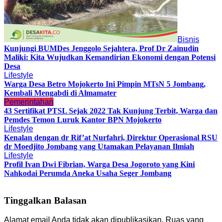
Bisnis
Kunjungi BUMDes Jenggolo Sejahtera, Prof Dr Zainudin
Maliki: Kita Wujudkan Kemandirian Ekonomi dengan Potensi
Desa
Lifestyle
Warga Desa Betro Mojokerto Ini Pimpin MTsN 5 Jombang,
Kembali Mengabdi di Almamater
Pemerintahan
43 Sertifikat PTSL Sejak 2022 Tak Kunjung Terbit, Warga dan
Pemdes Temon Luruk Kantor BPN Mojokerto
Lifestyle
Kenalan dengan dr Rif’at Nurfahri, Direktur Operasional RSU
dr Moedjito Jombang yang Utamakan Pelayanan Ilmiah
Lifestyle
Profil Ivan Dwi Fibrian, Warga Desa Jogoroto yang Kini
Nahkodai Perumda Aneka Usaha Seger Jombang
Tinggalkan Balasan
Alamat email Anda tidak akan dipublikasikan.
Ruas yang