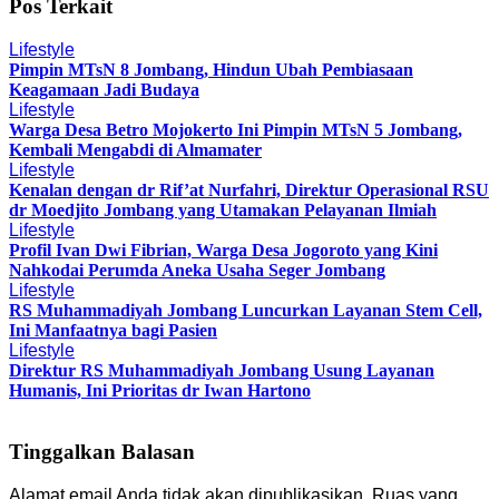
Pos Terkait
Lifestyle
Pimpin MTsN 8 Jombang, Hindun Ubah Pembiasaan
Keagamaan Jadi Budaya
Lifestyle
Warga Desa Betro Mojokerto Ini Pimpin MTsN 5 Jombang,
Kembali Mengabdi di Almamater
Lifestyle
Kenalan dengan dr Rif’at Nurfahri, Direktur Operasional RSU
dr Moedjito Jombang yang Utamakan Pelayanan Ilmiah
Lifestyle
Profil Ivan Dwi Fibrian, Warga Desa Jogoroto yang Kini
Nahkodai Perumda Aneka Usaha Seger Jombang
Lifestyle
RS Muhammadiyah Jombang Luncurkan Layanan Stem Cell,
Ini Manfaatnya bagi Pasien
Lifestyle
Direktur RS Muhammadiyah Jombang Usung Layanan
Humanis, Ini Prioritas dr Iwan Hartono
Tinggalkan Balasan
Alamat email Anda tidak akan dipublikasikan.
Ruas yang