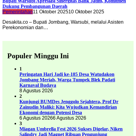
Bupati Warsubi Apresiasi Sinergitas Bank Jatim, Komitmen
Dukung Pembangunan Daerah
Pemerintahan
11 Oktober 2025
10 Oktober 2025
Desakita.co – Bupati Jombang, Warsubi, melalui Asisten
Perekonomian dan…
Populer Minggu Ini
1
Peringatan Hari Jadi ke-185 Desa Watudakon
Jombang Meriah, Warga Tumpek Blek Padati
Karnaval Budaya
8 Agustus 2026
2
Kunjungi BUMDes Jenggolo Sejahtera, Prof Dr
Zainudin Maliki: Kita Wujudkan Kemandirian
Ekonomi dengan Potensi Desa
6 Agustus 2026
6 Agustus 2026
3
Miagan Umbrella Fest 2026 Sukses Digelar, Niken
Salindry Jadi Magnet Ribuan Pengunjung