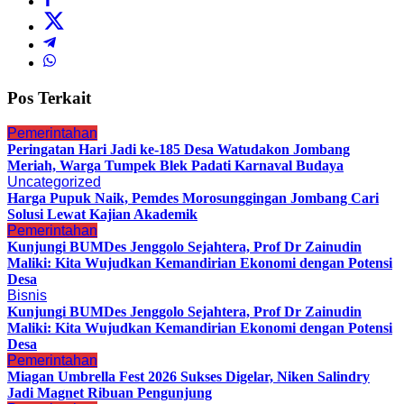
Pos Terkait
Pemerintahan
Peringatan Hari Jadi ke-185 Desa Watudakon Jombang
Meriah, Warga Tumpek Blek Padati Karnaval Budaya
Uncategorized
Harga Pupuk Naik, Pemdes Morosunggingan Jombang Cari
Solusi Lewat Kajian Akademik
Pemerintahan
Kunjungi BUMDes Jenggolo Sejahtera, Prof Dr Zainudin
Maliki: Kita Wujudkan Kemandirian Ekonomi dengan Potensi
Desa
Bisnis
Kunjungi BUMDes Jenggolo Sejahtera, Prof Dr Zainudin
Maliki: Kita Wujudkan Kemandirian Ekonomi dengan Potensi
Desa
Pemerintahan
Miagan Umbrella Fest 2026 Sukses Digelar, Niken Salindry
Jadi Magnet Ribuan Pengunjung