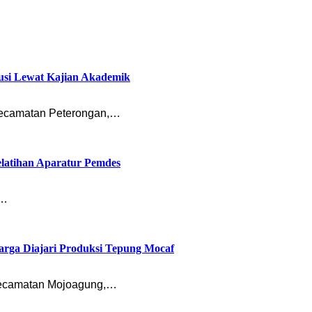
usi Lewat Kajian Akademik
ecamatan Peterongan,…
latihan Aparatur Pemdes
n…
rga Diajari Produksi Tepung Mocaf
ecamatan Mojoagung,…