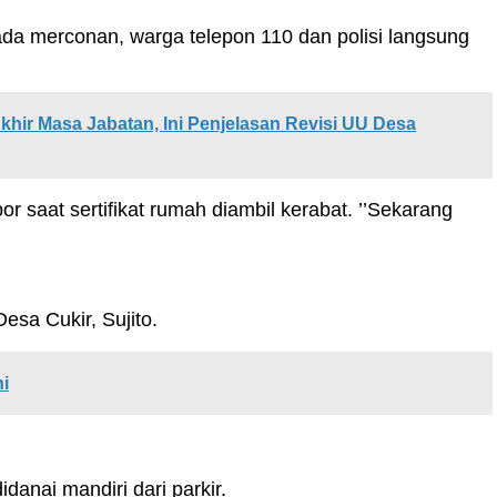
da merconan, warga telepon 110 dan polisi langsung
hir Masa Jabatan, Ini Penjelasan Revisi UU Desa
 saat sertifikat rumah diambil kerabat. ’’Sekarang
esa Cukir, Sujito.
i
danai mandiri dari parkir.