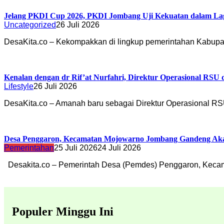
Jelang PKDI Cup 2026, PKDI Jombang Uji Kekuatan dalam La
Uncategorized
26 Juli 2026
DesaKita.co – Kekompakkan di lingkup pemerintahan Kabu
Kenalan dengan dr Rif’at Nurfahri, Direktur Operasional RSU
Lifestyle
26 Juli 2026
DesaKita.co – Amanah baru sebagai Direktur Operasional 
Desa Penggaron, Kecamatan Mojowarno Jombang Gandeng Akade
Pemerintahan
25 Juli 2026
24 Juli 2026
Desakita.co – Pemerintah Desa (Pemdes) Penggaron, Kec
Populer Minggu Ini