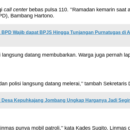
gi
call center
bebas pulsa 110. ’’Ramadan kemarin saat a
BPD), Bambang Hartono.
 BPD Wajib dapat BPJS Hingga Tunjangan Purnatugas di Ak
si langsung datang membubarkan. Warga juga pernah lapor
n polisi langsung datang melerai,’’ tambah Sekretaris D
 di Desa Kepuhkajang Jombang Ungkap Harganya Jadi Segin
inmas punya mobil patroli,’’ kata Kades Sugito. Linmas di