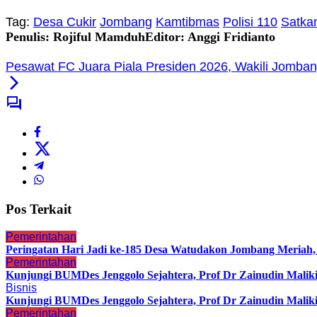
Tag:
Desa Cukir
Jombang
Kamtibmas
Polisi 110
Satka
Penulis: Rojiful Mamduh
Editor: Anggi Fridianto
Pesawat FC Juara Piala Presiden 2026, Wakili Jombang
Pos Terkait
Pemerintahan
Peringatan Hari Jadi ke-185 Desa Watudakon Jombang Meriah
Pemerintahan
Kunjungi BUMDes Jenggolo Sejahtera, Prof Dr Zainudin Malik
Bisnis
Kunjungi BUMDes Jenggolo Sejahtera, Prof Dr Zainudin Malik
Pemerintahan