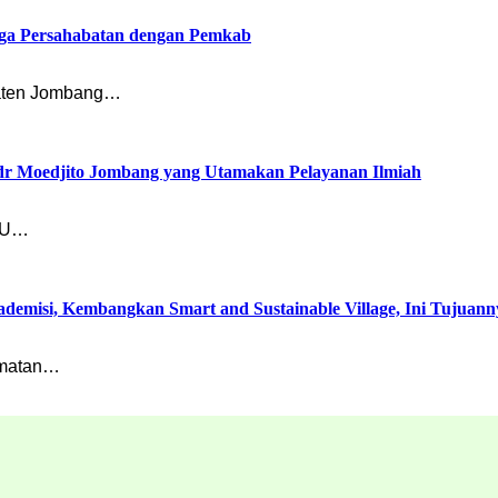
ga Persahabatan dengan Pemkab
paten Jombang…
 dr Moedjito Jombang yang Utamakan Pelayanan Ilmiah
RSU…
misi, Kembangkan Smart and Sustainable Village, Ini Tujuann
amatan…