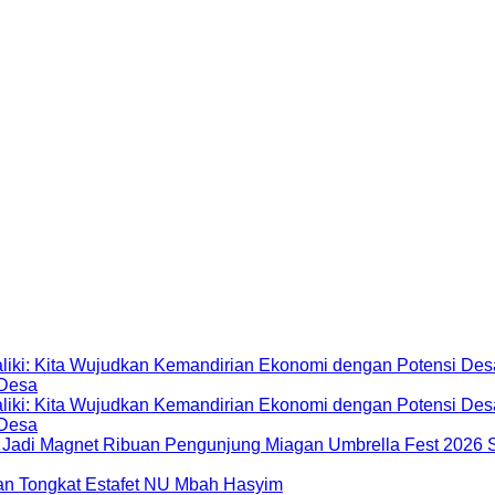
 Desa
 Desa
Miagan Umbrella Fest 2026 S
dan Tongkat Estafet NU Mbah Hasyim