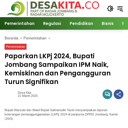
Langsung
ke
konten
Pemerintahan
Regulasi
Pendidikan
Bisnis
Po
Beranda
Pemerintahan
Pemerintahan
Paparkan LKPj 2024, Bupati
Jombang Sampaikan IPM Naik,
Kemiskinan dan Pengangguran
Turun Signifikan
Desa Kita
21 Maret 2025
Bupati Warsubi dan Wakil Bupati Salmanudin Yazid menyampaikan laporan
keterangan pertanggungjawaban (LKPj) 2024 di paripurna DPRD Jombang, Kamis
(20/3).