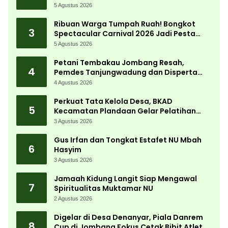
5 Agustus 2026
Ribuan Warga Tumpah Ruah! Bongkot
3
Spectacular Carnival 2026 Jadi Pesta
Kemerdekaan Terbesar di Peterongan
5 Agustus 2026
Petani Tembakau Jombang Resah,
4
Pemdes Tanjungwadung dan Disperta
Bergerak Cepat
4 Agustus 2026
Perkuat Tata Kelola Desa, BKAD
5
Kecamatan Plandaan Gelar Pelatihan
Aparatur Pemdes
3 Agustus 2026
Gus Irfan dan Tongkat Estafet NU Mbah
6
Hasyim
3 Agustus 2026
Jamaah Kidung Langit Siap Mengawal
7
Spiritualitas Muktamar NU
2 Agustus 2026
Digelar di Desa Denanyar, Piala Danrem
8
Cup di Jombang Fokus Cetak Bibit Atlet