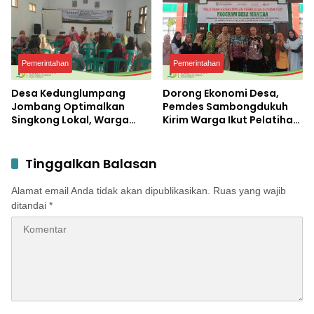
Pemerintahan
Pemerintahan
Desa Kedunglumpang
Dorong Ekonomi Desa,
Jombang Optimalkan
Pemdes Sambongdukuh
Singkong Lokal, Warga
Kirim Warga Ikut Pelatihan
Diajari Produksi Tepung
UMKM Program WUB
Mocaf
Jombang
Tinggalkan Balasan
Alamat email Anda tidak akan dipublikasikan.
Ruas yang wajib
ditandai
*