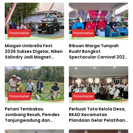
Pemerintahan
Pemerintahan
Miagan Umbrella Fest
Ribuan Warga Tumpah
2026 Sukses Digelar, Niken
Ruah! Bongkot
Salindry Jadi Magnet
Spectacular Carnival 2026
Ribuan Pengunjung
Jadi Pesta Kemerdekaan
Terbesar di Peterongan
Pemerintahan
Pemerintahan
Petani Tembakau
Perkuat Tata Kelola Desa,
Jombang Resah, Pemdes
BKAD Kecamatan
Tanjungwadung dan
Plandaan Gelar Pelatihan
Disperta Bergerak Cepat
Aparatur Pemdes