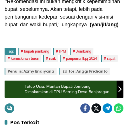
’’Rekomendasi ini bukan mengkritik kepemimpinan
bupati sebelumnya. Akan tetapi, lebih pada
pembangunan kedepan sesuai dengan visi-misi
bupati dan wakil bupati,’’ ungkapnya.
(yan/jif/ang)
Tag:
bupati jombang
IPM
Jombang
kemiskinan turun
naik
paripurna lkpj 2024
rapat
Penulis: Azmy Endiyana
Editor: Anggi Fridianto
Tutup Usia, Mantan Bupati Jombang
Dimakamkan di TPU Serning Desa Banjaragung
Kecamatan Barengng
Pos Terkait