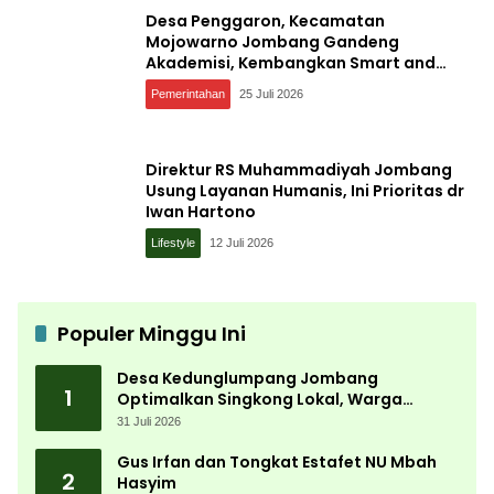
Desa Penggaron, Kecamatan
Mojowarno Jombang Gandeng
Akademisi, Kembangkan Smart and
Sustainable Village, Ini Tujuannya
Pemerintahan
25 Juli 2026
Direktur RS Muhammadiyah Jombang
Usung Layanan Humanis, Ini Prioritas dr
Iwan Hartono
Lifestyle
12 Juli 2026
Populer Minggu Ini
Desa Kedunglumpang Jombang
1
Optimalkan Singkong Lokal, Warga
Diajari Produksi Tepung Mocaf
31 Juli 2026
Gus Irfan dan Tongkat Estafet NU Mbah
2
Hasyim