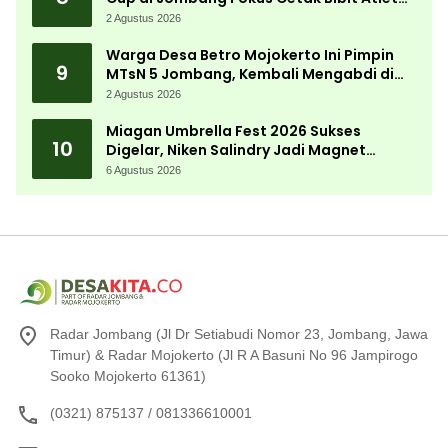
Menembak Berprestasi
2 Agustus 2026
Warga Desa Betro Mojokerto Ini Pimpin
9
MTsN 5 Jombang, Kembali Mengabdi di
Almamater
2 Agustus 2026
Miagan Umbrella Fest 2026 Sukses
10
Digelar, Niken Salindry Jadi Magnet
Ribuan Pengunjung
6 Agustus 2026
Radar Jombang (Jl Dr Setiabudi Nomor 23, Jombang, Jawa
Timur) & Radar Mojokerto (Jl R A Basuni No 96 Jampirogo
Sooko Mojokerto 61361)
(0321) 875137 / 081336610001