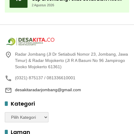
Menembak Berprestasi
2 Agustus 2026
Radar Jombang (Jl Dr Setiabudi Nomor 23, Jombang, Jawa
Timur) & Radar Mojokerto (Jl R A Basuni No 96 Jampirogo
Sooko Mojokerto 61361)
(0321) 875137 / 081336610001
desakitaradarjombang@gmail.com
Kategori
Kategori
Laman