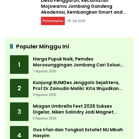
Desa Penggaron, Kecamatan
Mojowarno Jombang Gandeng
Akademisi, Kembangkan Smart and
Sustainable Village, Ini Tujuannya
Pemerintahan
25 Juli 2026
Populer Minggu Ini
Harga Pupuk Naik, Pemdes
1
Morosunggingan Jombang Cari Solusi
Lewat Kajian Akademik
7 Agustus 2026
Kunjungi BUMDes Jenggolo Sejahtera,
2
Prof Dr Zainudin Maliki: Kita Wujudkan
Kemandirian Ekonomi dengan Potensi
6 Agustus 2026
Desa
Miagan Umbrella Fest 2026 Sukses
3
Digelar, Niken Salindry Jadi Magnet
Ribuan Pengunjung
6 Agustus 2026
Gus Irfan dan Tongkat Estafet NU Mbah
4
Hasyim