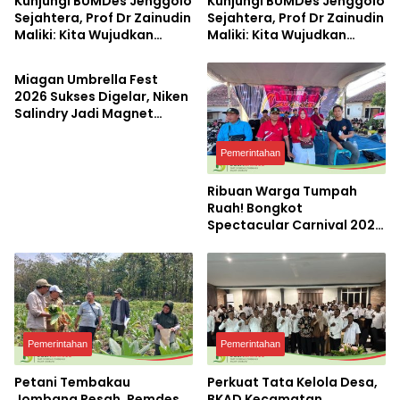
Kunjungi BUMDes Jenggolo
Kunjungi BUMDes Jenggolo
Sejahtera, Prof Dr Zainudin
Sejahtera, Prof Dr Zainudin
Maliki: Kita Wujudkan
Maliki: Kita Wujudkan
Pemerintahan
Kemandirian Ekonomi
Kemandirian Ekonomi
dengan Potensi Desa
dengan Potensi Desa
Miagan Umbrella Fest
2026 Sukses Digelar, Niken
Salindry Jadi Magnet
Ribuan Pengunjung
Pemerintahan
Ribuan Warga Tumpah
Ruah! Bongkot
Spectacular Carnival 2026
Jadi Pesta Kemerdekaan
Terbesar di Peterongan
Pemerintahan
Pemerintahan
Petani Tembakau
Perkuat Tata Kelola Desa,
Jombang Resah, Pemdes
BKAD Kecamatan