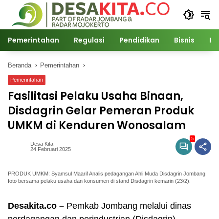
Langsung
ke
konten
Pemerintahan
Regulasi
Pendidikan
Bisnis
Po
Beranda
Pemerintahan
Pemerintahan
Fasilitasi Pelaku Usaha Binaan,
Disdagrin Gelar Pemeran Produk
UMKM di Kenduren Wonosalam
5
Desa Kita
24 Februari 2025
PRODUK UMKM: Syamsul Maarif Analis pedagangan Ahli Muda Disdagrin Jombang
foto bersama pelaku usaha dan konsumen di stand Disdagrin kemarin (23/2).
Desakita.co –
Pemkab Jombang melalui dinas