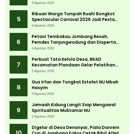
5 Agustus 2026
Ribuan Warga Tumpah Ruah! Bongkot
5
Spectacular Carnival 2026 Jadi Pesta
Kemerdekaan Terbesar di Peterongan
5 Agustus 2026
Petani Tembakau Jombang Resah,
6
Pemdes Tanjungwadung dan Disperta
Bergerak Cepat
4 Agustus 2026
Perkuat Tata Kelola Desa, BKAD
7
Kecamatan Plandaan Gelar Pelatihan
Aparatur Pemdes
3 Agustus 2026
Gus Irfan dan Tongkat Estafet NU Mbah
8
Hasyim
3 Agustus 2026
Jamaah Kidung Langit Siap Mengawal
9
Spiritualitas Muktamar NU
2 Agustus 2026
Digelar di Desa Denanyar, Piala Danrem
10
Cup di Jombang Fokus Cetak Bibit Atlet