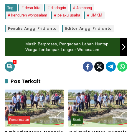
Tag:
desa kita
disdagrin
Jombang
kenduren wonosalam
pelaku usaha
UMKM
Penulis: Anggi Fridianto
Editor: Anggi Fridianto
Masih Berproses, Pengadaan Lahan Huntap
Warga Terdampak Longsor Wonosalam
Jombang Butuh Rekom BPN
5
Pos Terkait
Pemerintahan
Bisnis