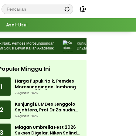
Asal-Usul
ik, Pemdes Morosunggingan
Kunjungi BUMDes Jenggolo Sejahtera, 
lusi Lewat Kajian Akademik
Dr Zainudin Maliki: Kita Wujudkan
Kemandirian Ekonomi dengan Potensi 
Populer Minggu Ini
Harga Pupuk Naik, Pemdes
1
Morosunggingan Jombang
Cari Solusi Lewat Kajian
7 Agustus 2026
Akademik
Kunjungi BUMDes Jenggolo
2
Sejahtera, Prof Dr Zainudin
Maliki: Kita Wujudkan
6 Agustus 2026
Kemandirian Ekonomi dengan
Potensi Desa
Miagan Umbrella Fest 2026
3
Sukses Digelar, Niken Salindry