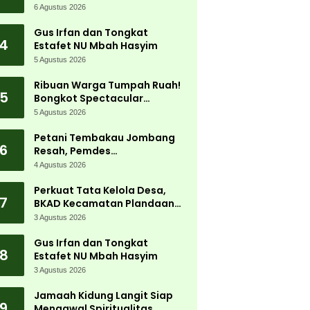
Jadi Magnet Ribuan
6 Agustus 2026
Pengunjung
Gus Irfan dan Tongkat
4
Estafet NU Mbah Hasyim
5 Agustus 2026
Ribuan Warga Tumpah Ruah!
5
Bongkot Spectacular
Carnival 2026 Jadi Pesta
5 Agustus 2026
Kemerdekaan Terbesar di
Peterongan
Petani Tembakau Jombang
6
Resah, Pemdes
Tanjungwadung dan Disperta
4 Agustus 2026
Bergerak Cepat
Perkuat Tata Kelola Desa,
7
BKAD Kecamatan Plandaan
Gelar Pelatihan Aparatur
3 Agustus 2026
Pemdes
Gus Irfan dan Tongkat
8
Estafet NU Mbah Hasyim
3 Agustus 2026
Jamaah Kidung Langit Siap
9
Mengawal Spiritualitas