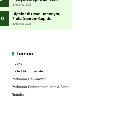
Muktamar NU
2 Agustus 2026
Digelar di Desa Denanyar,
10
Piala Danrem Cup di
Jombang Fokus Cetak Bibit
2 Agustus 2026
Atlet Menembak Berprestasi
Laman
Indeks
Kode Etik Jurnalistik
Pedoman Hak Jawab
Pedoman Pemberitaan Media Siber
Redaksi