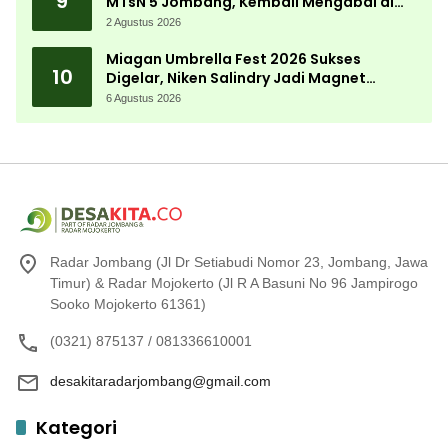
9
MTsN 5 Jombang, Kembali Mengabdi di
Almamater
2 Agustus 2026
Miagan Umbrella Fest 2026 Sukses
10
Digelar, Niken Salindry Jadi Magnet
Ribuan Pengunjung
6 Agustus 2026
Radar Jombang (Jl Dr Setiabudi Nomor 23, Jombang, Jawa
Timur) & Radar Mojokerto (Jl R A Basuni No 96 Jampirogo
Sooko Mojokerto 61361)
(0321) 875137 / 081336610001
desakitaradarjombang@gmail.com
Kategori