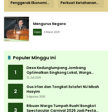
Penggerak Ekonomi
Perkuat Ketahanan
Baru di Jawa Timur
Pangan melalui
Greenhouse Melon
dan Budi Daya Ikan
Mengurus Negara
Opini
9 Maret 2025
Populer Minggu Ini
Desa Kedunglumpang Jombang
1
Optimalkan Singkong Lokal, Warga
Diajari Produksi Tepung Mocaf
31 Juli 2026
Gus Irfan dan Tongkat Estafet NU Mbah
2
Hasyim
5 Agustus 2026
Ribuan Warga Tumpah Ruah! Bongkot
3
Spectacular Carnival 2026 Jadi Pesta