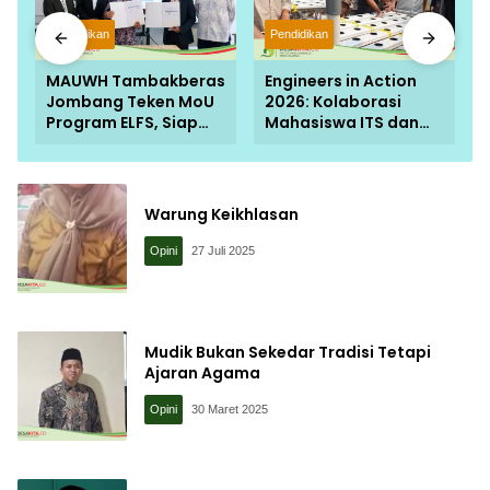
Pendidikan
Pendidikan
MAUWH Tambakberas
Engineers in Action
Jombang Teken MoU
2026: Kolaborasi
Program ELFS, Siap
Mahasiswa ITS dan
Cetak Siswa Berdaya
NTUST Taiwan Sulap
Saing Global
Desa Kemiri Menjadi
Laboratorium Inovasi
Berkelanjutan
Warung Keikhlasan
Opini
27 Juli 2025
Mudik Bukan Sekedar Tradisi Tetapi
Ajaran Agama
Opini
30 Maret 2025