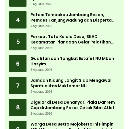
Kemerdekaan Terbesar di Peterongan
5 Agustus 2026
Petani Tembakau Jombang Resah,
4
Pemdes Tanjungwadung dan Disperta
Bergerak Cepat
4 Agustus 2026
Perkuat Tata Kelola Desa, BKAD
5
Kecamatan Plandaan Gelar Pelatihan
Aparatur Pemdes
3 Agustus 2026
Gus Irfan dan Tongkat Estafet NU Mbah
6
Hasyim
3 Agustus 2026
Jamaah Kidung Langit Siap Mengawal
7
Spiritualitas Muktamar NU
2 Agustus 2026
Digelar di Desa Denanyar, Piala Danrem
8
Cup di Jombang Fokus Cetak Bibit Atlet
Menembak Berprestasi
2 Agustus 2026
Warga Desa Betro Mojokerto Ini Pimpin