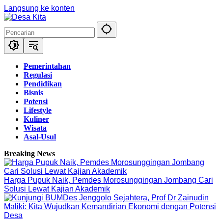
Langsung ke konten
Pemerintahan
Regulasi
Pendidikan
Bisnis
Potensi
Lifestyle
Kuliner
Wisata
Asal-Usul
Breaking News
Harga Pupuk Naik, Pemdes Morosunggingan Jombang Cari
Solusi Lewat Kajian Akademik