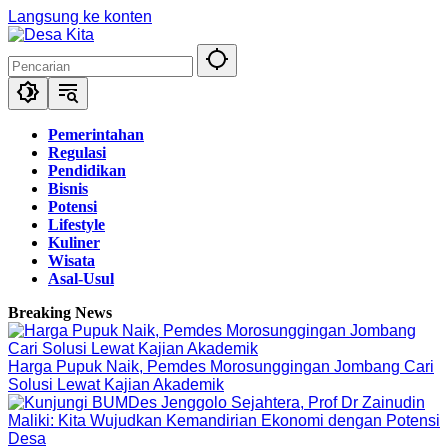
Langsung ke konten
Pemerintahan
Regulasi
Pendidikan
Bisnis
Potensi
Lifestyle
Kuliner
Wisata
Asal-Usul
Breaking News
Harga Pupuk Naik, Pemdes Morosunggingan Jombang Cari
Solusi Lewat Kajian Akademik