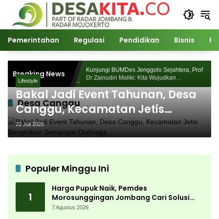
Langsung
ke
konten
Pemerintahan
Regulasi
Pendidikan
Bisnis
Po
Morosunggingan
Kunjungi BUMDes Jenggolo Sejahtera, Prof
Breaking News
ajian Akademik
Dr Zainudin Maliki: Kita Wujudkan
Lifestyle
Kemandirian Ekonomi dengan Potensi Desa
Bakal Jadi Event Tahunan, Desa
Desa Canggu
Canggu, Kecamatan Jetis
Bangkitkan Semangat Olahraga
22 Juli 2025
Populer Minggu Ini
Harga Pupuk Naik, Pemdes
1
Morosunggingan Jombang Cari Solusi
Lewat Kajian Akademik
7 Agustus 2026