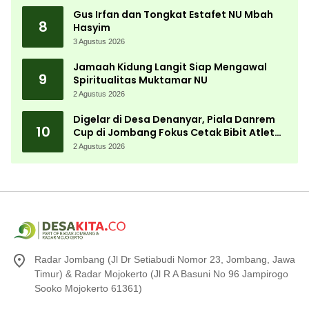
Gus Irfan dan Tongkat Estafet NU Mbah
8
Hasyim
3 Agustus 2026
Jamaah Kidung Langit Siap Mengawal
9
Spiritualitas Muktamar NU
2 Agustus 2026
Digelar di Desa Denanyar, Piala Danrem
10
Cup di Jombang Fokus Cetak Bibit Atlet
Menembak Berprestasi
2 Agustus 2026
Radar Jombang (Jl Dr Setiabudi Nomor 23, Jombang, Jawa
Timur) & Radar Mojokerto (Jl R A Basuni No 96 Jampirogo
Sooko Mojokerto 61361)