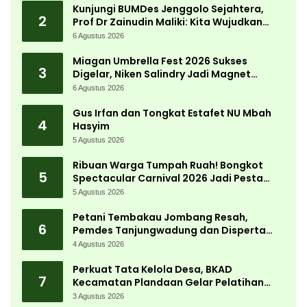
Kunjungi BUMDes Jenggolo Sejahtera,
2
Prof Dr Zainudin Maliki: Kita Wujudkan
Kemandirian Ekonomi dengan Potensi
6 Agustus 2026
Desa
Miagan Umbrella Fest 2026 Sukses
3
Digelar, Niken Salindry Jadi Magnet
Ribuan Pengunjung
6 Agustus 2026
Gus Irfan dan Tongkat Estafet NU Mbah
4
Hasyim
5 Agustus 2026
Ribuan Warga Tumpah Ruah! Bongkot
5
Spectacular Carnival 2026 Jadi Pesta
Kemerdekaan Terbesar di Peterongan
5 Agustus 2026
Petani Tembakau Jombang Resah,
6
Pemdes Tanjungwadung dan Disperta
Bergerak Cepat
4 Agustus 2026
Perkuat Tata Kelola Desa, BKAD
7
Kecamatan Plandaan Gelar Pelatihan
Aparatur Pemdes
3 Agustus 2026