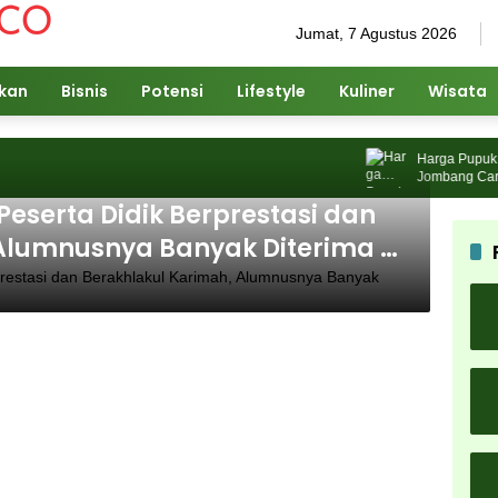
Jumat, 7 Agustus 2026
ikan
Bisnis
Potensi
Lifestyle
Kuliner
Wisata
Harga Pupuk Nai
Jombang Cari Sol
eserta Didik Berprestasi dan
Alumnusnya Banyak Diterima di
ri