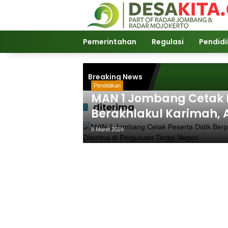
Langsung
ke
konten
Pemerintahan
Regulasi
Pendid
Breaking News
Pendidikan
MAN 1 Jombang Cetak P
diterima
Berakhlakul Karimah, 
Perguruan Tinggi Nege
8 Maret 2024