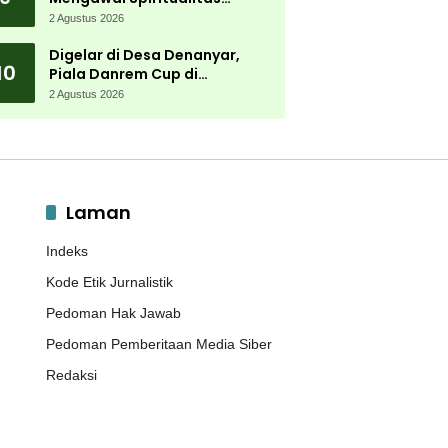
Muktamar NU
2 Agustus 2026
Digelar di Desa Denanyar,
10
Piala Danrem Cup di
Jombang Fokus Cetak Bibit
2 Agustus 2026
Atlet Menembak Berprestasi
Laman
Indeks
Kode Etik Jurnalistik
Pedoman Hak Jawab
Pedoman Pemberitaan Media Siber
Redaksi