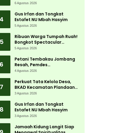
Jadi Magnet Ribuan
6 Agustus 2026
Pengunjung
Gus Irfan dan Tongkat
4
Estafet NU Mbah Hasyim
5 Agustus 2026
Ribuan Warga Tumpah Ruah!
5
Bongkot Spectacular
Carnival 2026 Jadi Pesta
5 Agustus 2026
Kemerdekaan Terbesar di
Peterongan
Petani Tembakau Jombang
6
Resah, Pemdes
Tanjungwadung dan Disperta
4 Agustus 2026
Bergerak Cepat
Perkuat Tata Kelola Desa,
7
BKAD Kecamatan Plandaan
Gelar Pelatihan Aparatur
3 Agustus 2026
Pemdes
Gus Irfan dan Tongkat
8
Estafet NU Mbah Hasyim
3 Agustus 2026
Jamaah Kidung Langit Siap
9
Mengawal Spiritualitas