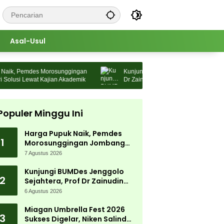
Asal-Usul
k, Pemdes Morosunggingan
Kunjungi BUMDes Jenggolo Sejahtera, P
usi Lewat Kajian Akademik
Dr Zainudin Maliki: Kita Wujudkan
Kemandirian Ekonomi dengan Potensi D
Populer Minggu Ini
Harga Pupuk Naik, Pemdes
1
Morosunggingan Jombang
Cari Solusi Lewat Kajian
7 Agustus 2026
Akademik
Kunjungi BUMDes Jenggolo
2
Sejahtera, Prof Dr Zainudin
Maliki: Kita Wujudkan
6 Agustus 2026
Kemandirian Ekonomi dengan
Potensi Desa
Miagan Umbrella Fest 2026
3
Sukses Digelar, Niken Salindry