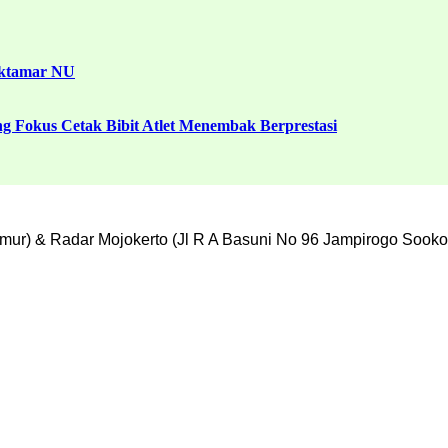
uktamar NU
g Fokus Cetak Bibit Atlet Menembak Berprestasi
mur) & Radar Mojokerto (Jl R A Basuni No 96 Jampirogo Sooko