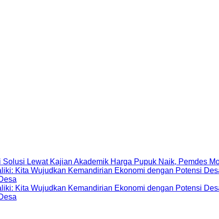
Harga Pupuk Naik, Pemdes Mo
 Desa
 Desa