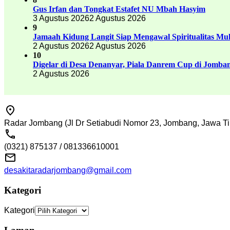
Gus Irfan dan Tongkat Estafet NU Mbah Hasyim
3 Agustus 2026
2 Agustus 2026
9
Jamaah Kidung Langit Siap Mengawal Spiritualitas M
2 Agustus 2026
2 Agustus 2026
10
Digelar di Desa Denanyar, Piala Danrem Cup di Jomban
2 Agustus 2026
Radar Jombang (Jl Dr Setiabudi Nomor 23, Jombang, Jawa Ti
(0321) 875137 / 081336610001
desakitaradarjombang@gmail.com
Kategori
Kategori