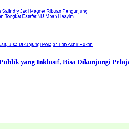
n Salindry Jadi Magnet Ribuan Pengunjung
dan Tongkat Estafet NU Mbah Hasyim
blik yang Inklusif, Bisa Dikunjungi Pelaj