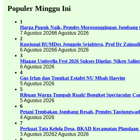
Populer Minggu Ini
1
Harga Pupuk Naik, Pemdes Morosunggingan Jombang C
7 Agustus 2026
6 Agustus 2026
2
Kunjungi BUMDes Jenggolo Sejahtera, Prof Dr Zainud
6 Agustus 2026
6 Agustus 2026
3
Miagan Umbrella Fest 2026 Sukses Digelar, Niken Sali
6 Agustus 2026
4
Gus Irfan dan Tongkat Estafet NU Mbah Hasyim
5 Agustus 2026
5
Ribuan Warga Tumpah Ruah! Bongkot Spectacular Carn
5 Agustus 2026
6
Petani Tembakau Jombang Resah, Pemdes Tanjungwadu
4 Agustus 2026
7
Perkuat Tata Kelola Desa, BKAD Kecamatan Plandaan 
3 Agustus 2026
2 Agustus 2026
8