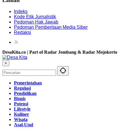
Laman
Indeks
Kode Etik Jurnalistik
Pedoman Hak Jawab
Pedoman Pemberitaan Media Siber
Redaksi
DesaKita.co | Part of Radar Jombang & Radar Mojokerto
×
Pemerintahan
Regulasi
Pendidikan
Bisnis
Potensi
Lifestyle
Kuliner
Wisata
Asal-Usul