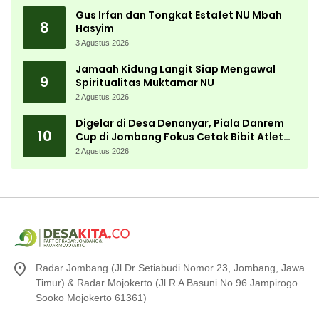
Gus Irfan dan Tongkat Estafet NU Mbah
8
Hasyim
3 Agustus 2026
Jamaah Kidung Langit Siap Mengawal
9
Spiritualitas Muktamar NU
2 Agustus 2026
Digelar di Desa Denanyar, Piala Danrem
10
Cup di Jombang Fokus Cetak Bibit Atlet
Menembak Berprestasi
2 Agustus 2026
Radar Jombang (Jl Dr Setiabudi Nomor 23, Jombang, Jawa
Timur) & Radar Mojokerto (Jl R A Basuni No 96 Jampirogo
Sooko Mojokerto 61361)