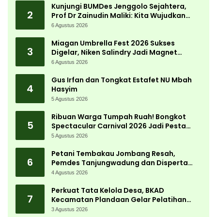
Kunjungi BUMDes Jenggolo Sejahtera,
2
Prof Dr Zainudin Maliki: Kita Wujudkan
Kemandirian Ekonomi dengan Potensi
6 Agustus 2026
Desa
Miagan Umbrella Fest 2026 Sukses
3
Digelar, Niken Salindry Jadi Magnet
Ribuan Pengunjung
6 Agustus 2026
Gus Irfan dan Tongkat Estafet NU Mbah
4
Hasyim
5 Agustus 2026
Ribuan Warga Tumpah Ruah! Bongkot
5
Spectacular Carnival 2026 Jadi Pesta
Kemerdekaan Terbesar di Peterongan
5 Agustus 2026
Petani Tembakau Jombang Resah,
6
Pemdes Tanjungwadung dan Disperta
Bergerak Cepat
4 Agustus 2026
Perkuat Tata Kelola Desa, BKAD
7
Kecamatan Plandaan Gelar Pelatihan
Aparatur Pemdes
3 Agustus 2026