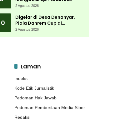
Muktamar NU
2 Agustus 2026
Digelar di Desa Denanyar,
10
Piala Danrem Cup di
Jombang Fokus Cetak Bibit
2 Agustus 2026
Atlet Menembak Berprestasi
Laman
Indeks
Kode Etik Jurnalistik
Pedoman Hak Jawab
Pedoman Pemberitaan Media Siber
Redaksi