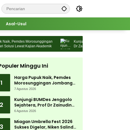
Asal-Usul
ik, Pemdes Morosunggingan
Kunjungi BUMDes Jenggolo Sejahtera, P
lusi Lewat Kajian Akademik
Dr Zainudin Maliki: Kita Wujudkan
Kemandirian Ekonomi dengan Potensi 
Populer Minggu Ini
Harga Pupuk Naik, Pemdes
1
Morosunggingan Jombang
Cari Solusi Lewat Kajian
7 Agustus 2026
Akademik
Kunjungi BUMDes Jenggolo
2
Sejahtera, Prof Dr Zainudin
Maliki: Kita Wujudkan
6 Agustus 2026
Kemandirian Ekonomi dengan
Potensi Desa
Miagan Umbrella Fest 2026
3
Sukses Digelar, Niken Salindry