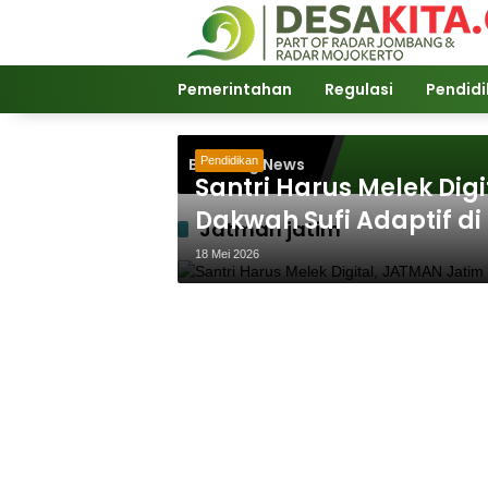
Langsung
ke
konten
Pemerintahan
Regulasi
Pendid
Breaking News
Pendidikan
Santri Harus Melek Dig
Dakwah Sufi Adaptif di
Jatman jatim
18 Mei 2026