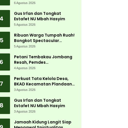
Jadi Magnet Ribuan
6 Agustus 2026
Pengunjung
Gus Irfan dan Tongkat
4
Estafet NU Mbah Hasyim
5 Agustus 2026
Ribuan Warga Tumpah Ruah!
5
Bongkot Spectacular
Carnival 2026 Jadi Pesta
5 Agustus 2026
Kemerdekaan Terbesar di
Peterongan
Petani Tembakau Jombang
6
Resah, Pemdes
Tanjungwadung dan Disperta
4 Agustus 2026
Bergerak Cepat
Perkuat Tata Kelola Desa,
7
BKAD Kecamatan Plandaan
Gelar Pelatihan Aparatur
3 Agustus 2026
Pemdes
Gus Irfan dan Tongkat
8
Estafet NU Mbah Hasyim
3 Agustus 2026
Jamaah Kidung Langit Siap
9
Mengawal Spiritualitas