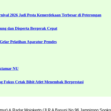
ival 2026 Jadi Pesta Kemerdekaan Terbesar di Peterongan
ng dan Disperta Bergerak Cepat
Gelar Pelatihan Aparatur Pemdes
uktamar NU
g Fokus Cetak Bibit Atlet Menembak Berprestasi
mur) & Radar Mojokerto (Jl R A Basuni No 96 Jampirogo Sooko