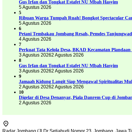
Gus Irfan dan Tongkat Estafet NU Mbah Hasyim
5 Agustus 2026
5
Ribuan Warga Tumpah Ruah! Bongkot Spectacular Carn
5 Agustus 2026
6
Petani Tembakau Jombang Resah, Pemdes Tanjungwadu
4 Agustus 2026
7
Perkuat Tata Kelola Desa, BKAD Kecamatan Plandaan 
3 Agustus 2026
2 Agustus 2026
8
Gus Irfan dan Tongkat Estafet NU Mbah Hasyim
3 Agustus 2026
2 Agustus 2026
9
Jamaah Kidung Langit Siap Mengawal Spiritualitas M
2 Agustus 2026
2 Agustus 2026
10
Digelar di Desa Denanyar, Piala Danrem Cup di Jomban
2 Agustus 2026
Radar Jombang (Jl Dr Setiabudi Nomor 23, Jombang, Jawa Ti