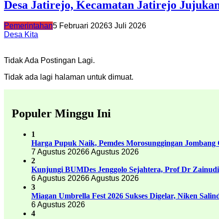
Desa Jatirejo, Kecamatan Jatirejo Jujuk
Pemerintahan
5 Februari 2026
3 Juli 2026
Desa Kita
Tidak Ada Postingan Lagi.
Tidak ada lagi halaman untuk dimuat.
Populer Minggu Ini
1
Harga Pupuk Naik, Pemdes Morosunggingan Jombang C
7 Agustus 2026
6 Agustus 2026
2
Kunjungi BUMDes Jenggolo Sejahtera, Prof Dr Zainud
6 Agustus 2026
6 Agustus 2026
3
Miagan Umbrella Fest 2026 Sukses Digelar, Niken Sali
6 Agustus 2026
4