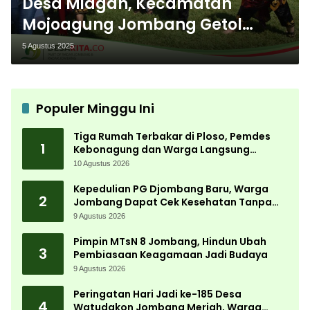
Desa Miagan, Kecamatan
Mojoagung Jombang Getol
Kenalkan Potensi Desa lewat
5 Agustus 2025
Kirab Budaya
Populer Minggu Ini
Tiga Rumah Terbakar di Ploso, Pemdes
1
Kebonagung dan Warga Langsung
Bergerak Bantu Korban
10 Agustus 2026
Kepedulian PG Djombang Baru, Warga
2
Jombang Dapat Cek Kesehatan Tanpa
Biaya
9 Agustus 2026
Pimpin MTsN 8 Jombang, Hindun Ubah
3
Pembiasaan Keagamaan Jadi Budaya
9 Agustus 2026
Peringatan Hari Jadi ke-185 Desa
4
Watudakon Jombang Meriah, Warga