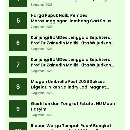
Tumpek Blek Padati Karnaval Budaya
8 Agustus 2026
Harga Pupuk Naik, Pemdes
5
Morosunggingan Jombang Cari Solusi
Lewat Kajian Akademik
7 Agustus 2026
Kunjungi BUMDes Jenggolo Sejahtera,
6
Prof Dr Zainudin Maliki: Kita Wujudkan
Kemandirian Ekonomi dengan Potensi
6 Agustus 2026
Desa
Kunjungi BUMDes Jenggolo Sejahtera,
7
Prof Dr Zainudin Maliki: Kita Wujudkan
Kemandirian Ekonomi dengan Potensi
6 Agustus 2026
Desa
Miagan Umbrella Fest 2026 Sukses
8
Digelar, Niken Salindry Jadi Magnet
Ribuan Pengunjung
6 Agustus 2026
Gus Irfan dan Tongkat Estafet NU Mbah
9
Hasyim
5 Agustus 2026
Ribuan Warga Tumpah Ruah! Bongkot