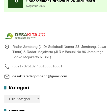
10
Spectacular Carnival 2026 Jadi Pesta
Kemerdekaan Terbesar di Peterongan
5 Agustus 2026
Radar Jombang (Jl Dr Setiabudi Nomor 23, Jombang, Jawa
Timur) & Radar Mojokerto (Jl R A Basuni No 96 Jampirogo
Sooko Mojokerto 61361)
(0321) 875137 / 081336610001
desakitaradarjombang@gmail.com
Kategori
Kategori