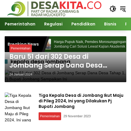
Langsung
ke
konten
Pemerintahan
Regulasi
Pendidikan
Bisnis
Po
85 Desa Watudakon
Harga Pupuk Naik, Pemdes Morosunggingan
Breaking News
mpek Blek Padati
Jombang Cari Solusi Lewat Kajian Akademik
Pemerintahan
Baru 51 dari 302 Desa di
kepala desa jombang
Jombang Serap Dana Desa
Tahap 1, Pj Bupati Jombang
24 Januari 2024
Sampaikan Ini
Tiga Kepala Desa di Jombang Ikut Maju
di Pileg 2024, Ini yang Dilakukan Pj
Bupati Jombang
Pemerintahan
29 November 2023