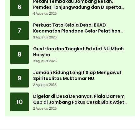
Petani Tembakau Jombang Resah,
6
Pemdes Tanjungwadung dan Disperta
Bergerak Cepat
4 Agustus 2026
Perkuat Tata Kelola Desa, BKAD
7
Kecamatan Plandaan Gelar Pelatihan
Aparatur Pemdes
3 Agustus 2026
Gus Irfan dan Tongkat Estafet NU Mbah
8
Hasyim
3 Agustus 2026
Jamaah Kidung Langit Siap Mengawal
9
Spiritualitas Muktamar NU
2 Agustus 2026
Digelar di Desa Denanyar, Piala Danrem
10
Cup di Jombang Fokus Cetak Bibit Atlet
Menembak Berprestasi
2 Agustus 2026