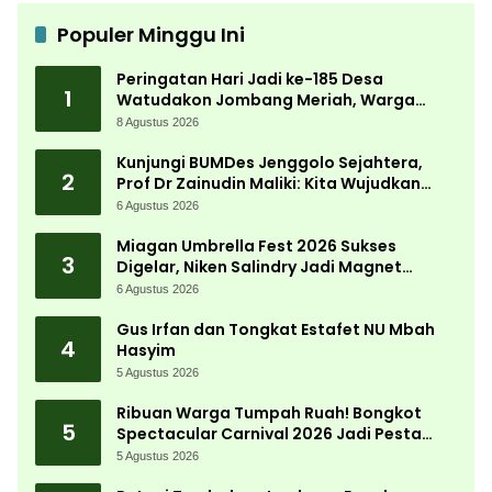
Populer Minggu Ini
Peringatan Hari Jadi ke-185 Desa
1
Watudakon Jombang Meriah, Warga
Tumpek Blek Padati Karnaval Budaya
8 Agustus 2026
Kunjungi BUMDes Jenggolo Sejahtera,
2
Prof Dr Zainudin Maliki: Kita Wujudkan
Kemandirian Ekonomi dengan Potensi
6 Agustus 2026
Desa
Miagan Umbrella Fest 2026 Sukses
3
Digelar, Niken Salindry Jadi Magnet
Ribuan Pengunjung
6 Agustus 2026
Gus Irfan dan Tongkat Estafet NU Mbah
4
Hasyim
5 Agustus 2026
Ribuan Warga Tumpah Ruah! Bongkot
5
Spectacular Carnival 2026 Jadi Pesta
Kemerdekaan Terbesar di Peterongan
5 Agustus 2026