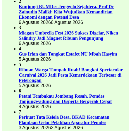
2
Kunjungi BUMDes Jenggolo Sejahtera, Prof Dr
Zainudin Maliki: Kita Wujudkan Kemandirian
Ekonomi dengan Potensi Desa
6 Agustus 2026
6 Agustus 2026
3
Miagan Umbrella Fest 2026 Sukses Digelar, Niken
Salindry Jadi Magnet Ribuan Pengunjung
6 Agustus 2026
4
Gus Irfan dan Tongkat Estafet NU Mbah Hasyim
5 Agustus 2026
5
Ribuan Warga Tumpah Ruah! Bongkot Spectacular
Carnival 2026 Jadi Pesta Kemerdekaan Terbesar di
Peterongan
5 Agustus 2026
6
Petani Tembakau Jombang Resah, Pemdes
Tanjungwadung dan Disperta Bergerak Cepat
4 Agustus 2026
7
Perkuat Tata Kelola Desa, BKAD Kecamatan
Plandaan Gelar Pelatihan Aparatur Pemdes
3 Agustus 2026
2 Agustus 2026