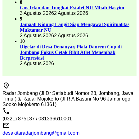
8
Gus Irfan dan Tongkat Estafet NU Mbah Hasyim
3 Agustus 2026
2 Agustus 2026
9
Jamaah Kidung Langit Siap Mengawal Spiritualitas
Muktamar NU
2 Agustus 2026
2 Agustus 2026
10
Digelar di Desa Denanyar, Piala Danrem Cup di
Jombang Fokus Cetak Bibit Atlet Menembak
Berprestasi
2 Agustus 2026
Radar Jombang (Jl Dr Setiabudi Nomor 23, Jombang, Jawa
Timur) & Radar Mojokerto (Jl R A Basuni No 96 Jampirogo
Sooko Mojokerto 61361)
(0321) 875137 / 081336610001
desakitaradarjombang@gmail.com