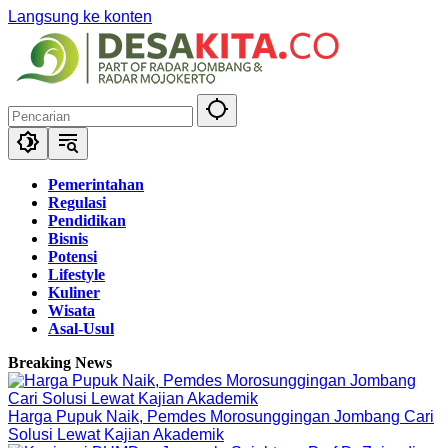
Langsung ke konten
Pemerintahan
Regulasi
Pendidikan
Bisnis
Potensi
Lifestyle
Kuliner
Wisata
Asal-Usul
Breaking News
Harga Pupuk Naik, Pemdes Morosunggingan Jombang Cari
Solusi Lewat Kajian Akademik