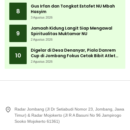
Gus Irfan dan Tongkat Estafet NU Mbah
8
Hasyim
3 Agustus 2026
Jamaah Kidung Langit Siap Mengawal
9
Spiritualitas Muktamar NU
2 Agustus 2026
Digelar di Desa Denanyar, Piala Danrem
10
Cup di Jombang Fokus Cetak Bibit Atlet
Menembak Berprestasi
2 Agustus 2026
Radar Jombang (Jl Dr Setiabudi Nomor 23, Jombang, Jawa
Timur) & Radar Mojokerto (Jl R A Basuni No 96 Jampirogo
Sooko Mojokerto 61361)