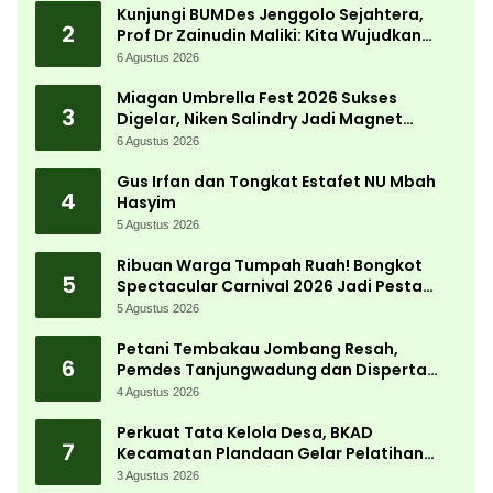
Kunjungi BUMDes Jenggolo Sejahtera,
2
Prof Dr Zainudin Maliki: Kita Wujudkan
Kemandirian Ekonomi dengan Potensi
6 Agustus 2026
Desa
Miagan Umbrella Fest 2026 Sukses
3
Digelar, Niken Salindry Jadi Magnet
Ribuan Pengunjung
6 Agustus 2026
Gus Irfan dan Tongkat Estafet NU Mbah
4
Hasyim
5 Agustus 2026
Ribuan Warga Tumpah Ruah! Bongkot
5
Spectacular Carnival 2026 Jadi Pesta
Kemerdekaan Terbesar di Peterongan
5 Agustus 2026
Petani Tembakau Jombang Resah,
6
Pemdes Tanjungwadung dan Disperta
Bergerak Cepat
4 Agustus 2026
Perkuat Tata Kelola Desa, BKAD
7
Kecamatan Plandaan Gelar Pelatihan
Aparatur Pemdes
3 Agustus 2026