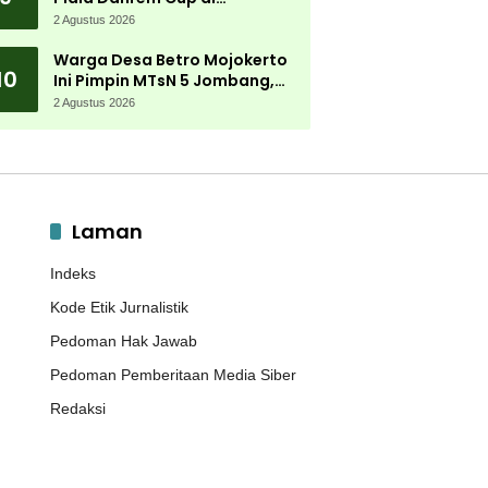
Jombang Fokus Cetak Bibit
2 Agustus 2026
Atlet Menembak Berprestasi
Warga Desa Betro Mojokerto
10
Ini Pimpin MTsN 5 Jombang,
Kembali Mengabdi di
2 Agustus 2026
Almamater
Laman
Indeks
Kode Etik Jurnalistik
Pedoman Hak Jawab
Pedoman Pemberitaan Media Siber
Redaksi