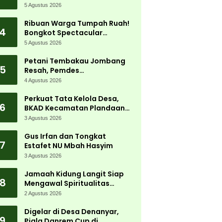
5 Agustus 2026
Ribuan Warga Tumpah Ruah!
4
Bongkot Spectacular
Carnival 2026 Jadi Pesta
5 Agustus 2026
Kemerdekaan Terbesar di
Peterongan
Petani Tembakau Jombang
5
Resah, Pemdes
Tanjungwadung dan Disperta
4 Agustus 2026
Bergerak Cepat
Perkuat Tata Kelola Desa,
6
BKAD Kecamatan Plandaan
Gelar Pelatihan Aparatur
3 Agustus 2026
Pemdes
Gus Irfan dan Tongkat
7
Estafet NU Mbah Hasyim
3 Agustus 2026
Jamaah Kidung Langit Siap
8
Mengawal Spiritualitas
Muktamar NU
2 Agustus 2026
Digelar di Desa Denanyar,
9
Piala Danrem Cup di