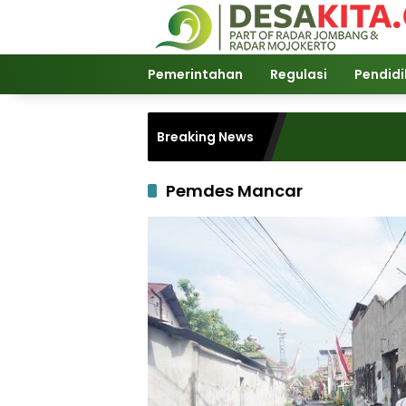
Langsung
ke
konten
Pemerintahan
Regulasi
Pendid
Breaking News
Pemdes Mancar