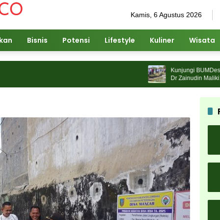
Kamis, 6 Agustus 2026
ikan
Bisnis
Potensi
Lifestyle
Kuliner
Wisata
Kunjungi BUMDes Jenggo
Dr Zainudin Maliki: Kita
Kemandirian Ekonomi d