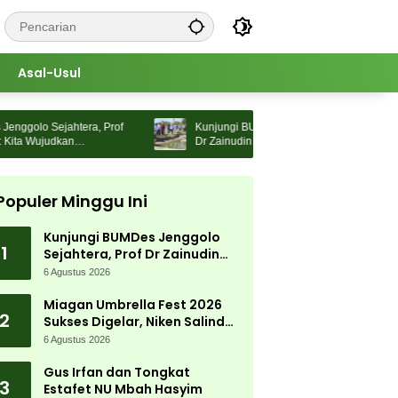
Asal-Usul
lo Sejahtera, Prof
Kunjungi BUMDes Jenggolo Sejahtera, Prof
 Wujudkan
Dr Zainudin Maliki: Kita Wujudkan
engan Potensi Desa
Kemandirian Ekonomi dengan Potensi Desa
Populer Minggu Ini
Kunjungi BUMDes Jenggolo
1
Sejahtera, Prof Dr Zainudin
Maliki: Kita Wujudkan
6 Agustus 2026
Kemandirian Ekonomi dengan
Potensi Desa
Miagan Umbrella Fest 2026
2
Sukses Digelar, Niken Salindry
Jadi Magnet Ribuan
6 Agustus 2026
Pengunjung
Gus Irfan dan Tongkat
3
Estafet NU Mbah Hasyim