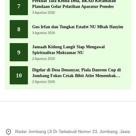
Perkuat Tata Kelola Desa, BKAD Kecamatan
7
Plandaan Gelar Pelatihan Aparatur Pemdes
3 Agustus 2026
Gus Irfan dan Tongkat Estafet NU Mbah Hasyim
8
3 Agustus 2026
Jamaah Kidung Langit Siap Mengawal
9
Spiritualitas Muktamar NU
2 Agustus 2026
Digelar di Desa Denanyar, Piala Danrem Cup di
10
Jombang Fokus Cetak Bibit Atlet Menembak
Berprestasi
2 Agustus 2026
Radar Jombang (Jl Dr Setiabudi Nomor 23, Jombang, Jawa