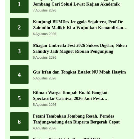
1
Jombang Cari Solusi Lewat Kajian Akademik
7 Agustus 2026
Kunjungi BUMDes Jenggolo Sejahtera, Prof Dr
2
Zainudin Maliki: Kita Wujudkan Kemandirian
Ekonomi dengan Potensi Desa
6 Agustus 2026
Miagan Umbrella Fest 2026 Sukses Digelar, Niken
3
Salindry Jadi Magnet Ribuan Pengunjung
6 Agustus 2026
Gus Irfan dan Tongkat Estafet NU Mbah Hasyim
4
5 Agustus 2026
Ribuan Warga Tumpah Ruah! Bongkot
5
Spectacular Carnival 2026 Jadi Pesta
Kemerdekaan Terbesar di Peterongan
5 Agustus 2026
Petani Tembakau Jombang Resah, Pemdes
6
Tanjungwadung dan Disperta Bergerak Cepat
4 Agustus 2026