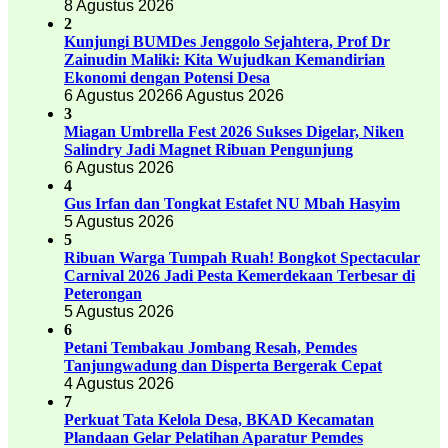
8 Agustus 2026
2
Kunjungi BUMDes Jenggolo Sejahtera, Prof Dr
Zainudin Maliki: Kita Wujudkan Kemandirian
Ekonomi dengan Potensi Desa
6 Agustus 2026
6 Agustus 2026
3
Miagan Umbrella Fest 2026 Sukses Digelar, Niken
Salindry Jadi Magnet Ribuan Pengunjung
6 Agustus 2026
4
Gus Irfan dan Tongkat Estafet NU Mbah Hasyim
5 Agustus 2026
5
Ribuan Warga Tumpah Ruah! Bongkot Spectacular
Carnival 2026 Jadi Pesta Kemerdekaan Terbesar di
Peterongan
5 Agustus 2026
6
Petani Tembakau Jombang Resah, Pemdes
Tanjungwadung dan Disperta Bergerak Cepat
4 Agustus 2026
7
Perkuat Tata Kelola Desa, BKAD Kecamatan
Plandaan Gelar Pelatihan Aparatur Pemdes