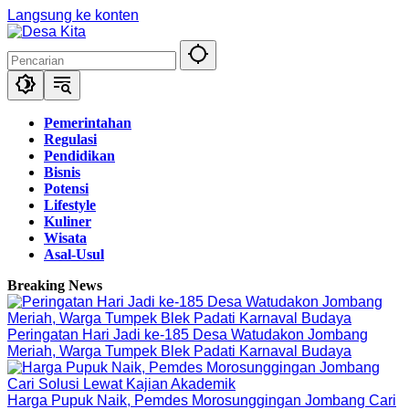
Langsung ke konten
Pemerintahan
Regulasi
Pendidikan
Bisnis
Potensi
Lifestyle
Kuliner
Wisata
Asal-Usul
Breaking News
Peringatan Hari Jadi ke-185 Desa Watudakon Jombang
Meriah, Warga Tumpek Blek Padati Karnaval Budaya
Harga Pupuk Naik, Pemdes Morosunggingan Jombang Cari