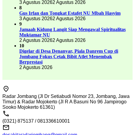
3 Agustus 2026
2 Agustus 2026
8
Gus Irfan dan Tongkat Estafet NU Mbah Hasyim
3 Agustus 2026
2 Agustus 2026
9
Jamaah Kidung Langit Siap Mengawal Spiritualitas
Muktamar NU
2 Agustus 2026
2 Agustus 2026
10
Digelar di Desa Denanyar, Piala Danrem Cup di
Jombang Fokus Cetak Bibit Atlet Menembak
Berprestasi
2 Agustus 2026
Radar Jombang (Jl Dr Setiabudi Nomor 23, Jombang, Jawa
Timur) & Radar Mojokerto (Jl R A Basuni No 96 Jampirogo
Sooko Mojokerto 61361)
(0321) 875137 / 081336610001
desakitaradarjombang@gmail.com