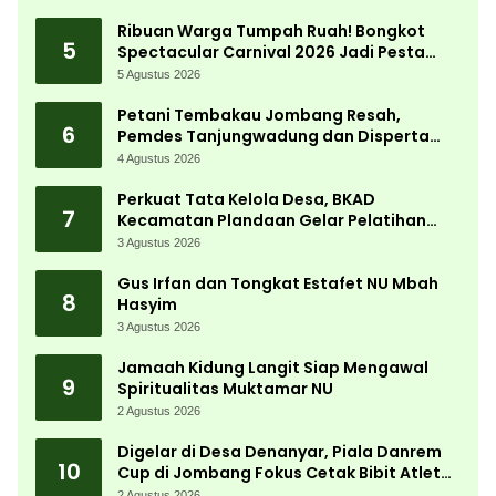
Ribuan Warga Tumpah Ruah! Bongkot
5
Spectacular Carnival 2026 Jadi Pesta
Kemerdekaan Terbesar di Peterongan
5 Agustus 2026
Petani Tembakau Jombang Resah,
6
Pemdes Tanjungwadung dan Disperta
Bergerak Cepat
4 Agustus 2026
Perkuat Tata Kelola Desa, BKAD
7
Kecamatan Plandaan Gelar Pelatihan
Aparatur Pemdes
3 Agustus 2026
Gus Irfan dan Tongkat Estafet NU Mbah
8
Hasyim
3 Agustus 2026
Jamaah Kidung Langit Siap Mengawal
9
Spiritualitas Muktamar NU
2 Agustus 2026
Digelar di Desa Denanyar, Piala Danrem
10
Cup di Jombang Fokus Cetak Bibit Atlet
Menembak Berprestasi
2 Agustus 2026