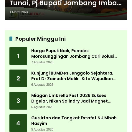
Tunai, Pj Bupati Jombang Imbau
Operator Desa Makin Teliti
1 Maret 2024
Populer Minggu Ini
Harga Pupuk Naik, Pemdes
1
Morosunggingan Jombang Cari Solusi
Lewat Kajian Akademik
7 Agustus 2026
Kunjungi BUMDes Jenggolo Sejahtera,
2
Prof Dr Zainudin Maliki: Kita Wujudkan
Kemandirian Ekonomi dengan Potensi
6 Agustus 2026
Desa
Miagan Umbrella Fest 2026 Sukses
3
Digelar, Niken Salindry Jadi Magnet
Ribuan Pengunjung
6 Agustus 2026
Gus Irfan dan Tongkat Estafet NU Mbah
4
Hasyim
5 Agustus 2026