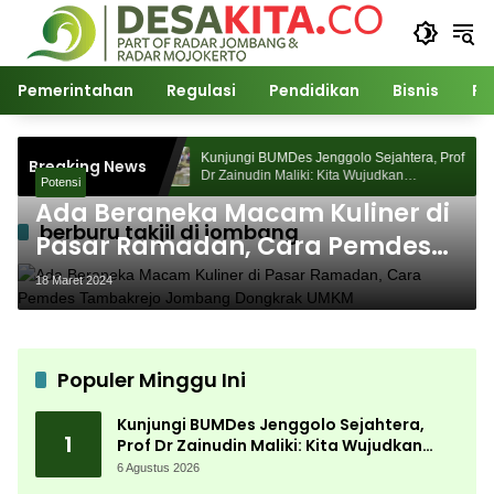
Langsung
ke
konten
Pemerintahan
Regulasi
Pendidikan
Bisnis
Po
Sejahtera, Prof
Kunjungi BUMDes Jenggolo Sejahtera, Prof
Breaking News
judkan
Dr Zainudin Maliki: Kita Wujudkan
Potensi
an Potensi Desa
Kemandirian Ekonomi dengan Potensi Desa
Ada Beraneka Macam Kuliner di
berburu takjil di jombang
Pasar Ramadan, Cara Pemdes
Tambakrejo Jombang Dongkrak
18 Maret 2024
UMKM
Populer Minggu Ini
Kunjungi BUMDes Jenggolo Sejahtera,
1
Prof Dr Zainudin Maliki: Kita Wujudkan
Kemandirian Ekonomi dengan Potensi
6 Agustus 2026
Desa