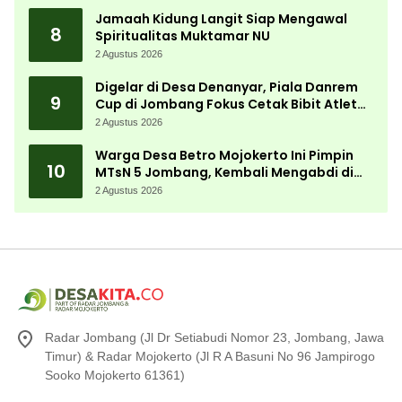
Jamaah Kidung Langit Siap Mengawal
8
Spiritualitas Muktamar NU
2 Agustus 2026
Digelar di Desa Denanyar, Piala Danrem
9
Cup di Jombang Fokus Cetak Bibit Atlet
Menembak Berprestasi
2 Agustus 2026
Warga Desa Betro Mojokerto Ini Pimpin
10
MTsN 5 Jombang, Kembali Mengabdi di
Almamater
2 Agustus 2026
Radar Jombang (Jl Dr Setiabudi Nomor 23, Jombang, Jawa
Timur) & Radar Mojokerto (Jl R A Basuni No 96 Jampirogo
Sooko Mojokerto 61361)