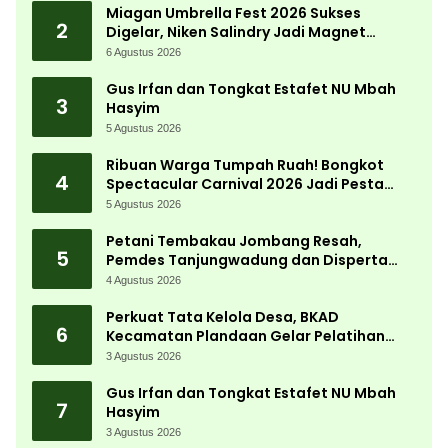
Miagan Umbrella Fest 2026 Sukses
2
Digelar, Niken Salindry Jadi Magnet
Ribuan Pengunjung
6 Agustus 2026
Gus Irfan dan Tongkat Estafet NU Mbah
3
Hasyim
5 Agustus 2026
Ribuan Warga Tumpah Ruah! Bongkot
4
Spectacular Carnival 2026 Jadi Pesta
Kemerdekaan Terbesar di Peterongan
5 Agustus 2026
Petani Tembakau Jombang Resah,
5
Pemdes Tanjungwadung dan Disperta
Bergerak Cepat
4 Agustus 2026
Perkuat Tata Kelola Desa, BKAD
6
Kecamatan Plandaan Gelar Pelatihan
Aparatur Pemdes
3 Agustus 2026
Gus Irfan dan Tongkat Estafet NU Mbah
7
Hasyim
3 Agustus 2026