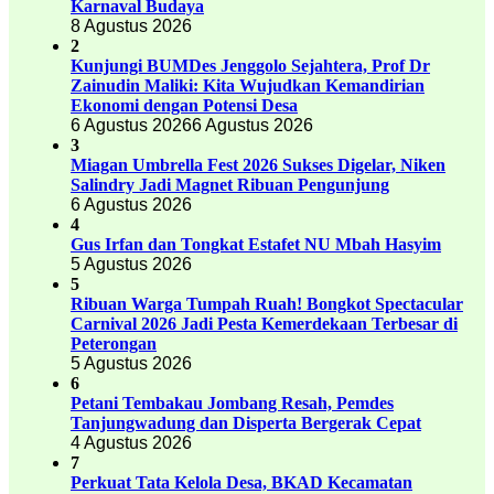
Karnaval Budaya
8 Agustus 2026
2
Kunjungi BUMDes Jenggolo Sejahtera, Prof Dr
Zainudin Maliki: Kita Wujudkan Kemandirian
Ekonomi dengan Potensi Desa
6 Agustus 2026
6 Agustus 2026
3
Miagan Umbrella Fest 2026 Sukses Digelar, Niken
Salindry Jadi Magnet Ribuan Pengunjung
6 Agustus 2026
4
Gus Irfan dan Tongkat Estafet NU Mbah Hasyim
5 Agustus 2026
5
Ribuan Warga Tumpah Ruah! Bongkot Spectacular
Carnival 2026 Jadi Pesta Kemerdekaan Terbesar di
Peterongan
5 Agustus 2026
6
Petani Tembakau Jombang Resah, Pemdes
Tanjungwadung dan Disperta Bergerak Cepat
4 Agustus 2026
7
Perkuat Tata Kelola Desa, BKAD Kecamatan