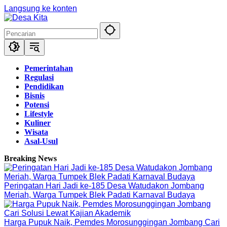
Langsung ke konten
Pemerintahan
Regulasi
Pendidikan
Bisnis
Potensi
Lifestyle
Kuliner
Wisata
Asal-Usul
Breaking News
Peringatan Hari Jadi ke-185 Desa Watudakon Jombang
Meriah, Warga Tumpek Blek Padati Karnaval Budaya
Harga Pupuk Naik, Pemdes Morosunggingan Jombang Cari