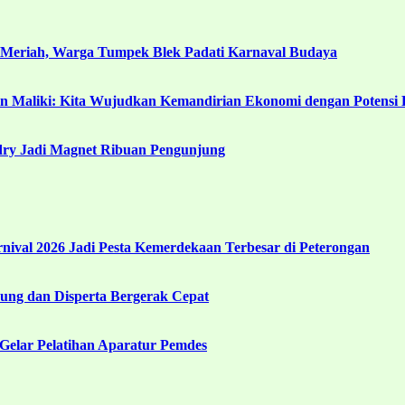
 Meriah, Warga Tumpek Blek Padati Karnaval Budaya
in Maliki: Kita Wujudkan Kemandirian Ekonomi dengan Potensi 
ndry Jadi Magnet Ribuan Pengunjung
ival 2026 Jadi Pesta Kemerdekaan Terbesar di Peterongan
ng dan Disperta Bergerak Cepat
Gelar Pelatihan Aparatur Pemdes