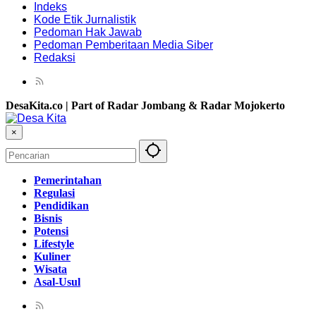
Indeks
Kode Etik Jurnalistik
Pedoman Hak Jawab
Pedoman Pemberitaan Media Siber
Redaksi
DesaKita.co | Part of Radar Jombang & Radar Mojokerto
×
Pemerintahan
Regulasi
Pendidikan
Bisnis
Potensi
Lifestyle
Kuliner
Wisata
Asal-Usul