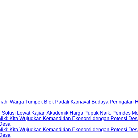
Peringatan 
Harga Pupuk Naik, Pemdes Mo
 Desa
 Desa