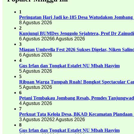
1
Peringatan Hari Jadi ke-185 Desa Watudakon Jombang
8 Agustus 2026
2
Kunjungi BUMDes Jenggolo Sejahtera, Prof Dr Zainud
6 Agustus 2026
6 Agustus 2026
3
Miagan Umbrella Fest 2026 Sukses Digelar, Niken Sali
6 Agustus 2026
4
Gus Irfan dan Tongkat Estafet NU Mbah Hasyim
5 Agustus 2026
5
Ribuan Warga Tumpah Ruah! Bongkot Spectacular Carn
5 Agustus 2026
6
Petani Tembakau Jombang Resah, Pemdes Tanjungwadu
4 Agustus 2026
7
Perkuat Tata Kelola Desa, BKAD Kecamatan Plandaan 
3 Agustus 2026
2 Agustus 2026
8
Gus Irfan dan Tongkat Estafet NU Mbah Hasyim