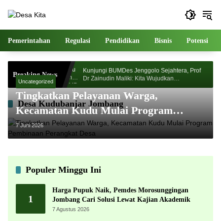
Langsung
ke
konten
Pemerintahan
Regulasi
Pendidikan
Bisnis
Potensi
Morosunggingan
Kunjungi BUMDes Jenggolo Sejahtera, Prof
Breaking News
ajian Akademik
Dr Zainudin Maliki: Kita Wujudkan
Uncategorized
Kemandirian Ekonomi dengan Potensi Desa
Tingkatkan Pelayanan Warga,
Desa Kudubanjar Jombang
Kecamatan Kudu Mulai Program
Pembinaan Perangkat Desa
7 Juni 2026
Populer Minggu Ini
Harga Pupuk Naik, Pemdes Morosunggingan
1
Jombang Cari Solusi Lewat Kajian Akademik
7 Agustus 2026