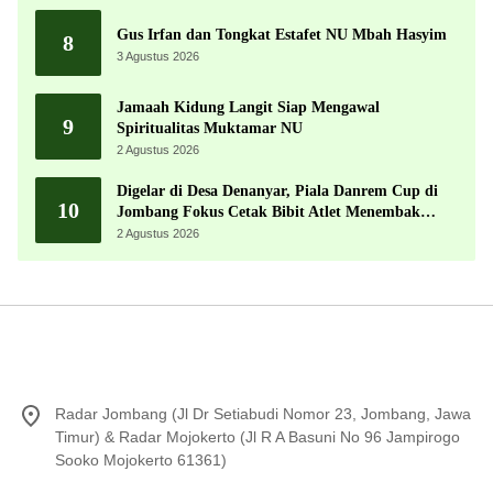
Gus Irfan dan Tongkat Estafet NU Mbah Hasyim
8
3 Agustus 2026
Jamaah Kidung Langit Siap Mengawal
9
Spiritualitas Muktamar NU
2 Agustus 2026
Digelar di Desa Denanyar, Piala Danrem Cup di
10
Jombang Fokus Cetak Bibit Atlet Menembak
Berprestasi
2 Agustus 2026
Radar Jombang (Jl Dr Setiabudi Nomor 23, Jombang, Jawa
Timur) & Radar Mojokerto (Jl R A Basuni No 96 Jampirogo
Sooko Mojokerto 61361)