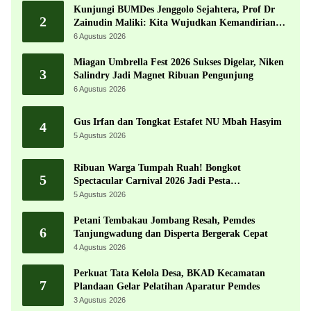
Kunjungi BUMDes Jenggolo Sejahtera, Prof Dr
2
Zainudin Maliki: Kita Wujudkan Kemandirian
Ekonomi dengan Potensi Desa
6 Agustus 2026
Miagan Umbrella Fest 2026 Sukses Digelar, Niken
3
Salindry Jadi Magnet Ribuan Pengunjung
6 Agustus 2026
Gus Irfan dan Tongkat Estafet NU Mbah Hasyim
4
5 Agustus 2026
Ribuan Warga Tumpah Ruah! Bongkot
5
Spectacular Carnival 2026 Jadi Pesta
Kemerdekaan Terbesar di Peterongan
5 Agustus 2026
Petani Tembakau Jombang Resah, Pemdes
6
Tanjungwadung dan Disperta Bergerak Cepat
4 Agustus 2026
Perkuat Tata Kelola Desa, BKAD Kecamatan
7
Plandaan Gelar Pelatihan Aparatur Pemdes
3 Agustus 2026