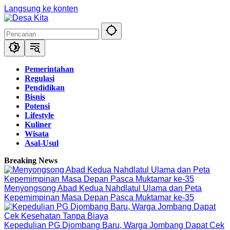
Langsung ke konten
Pemerintahan
Regulasi
Pendidikan
Bisnis
Potensi
Lifestyle
Kuliner
Wisata
Asal-Usul
Breaking News
Menyongsong Abad Kedua Nahdlatul Ulama dan Peta
Kepemimpinan Masa Depan Pasca Muktamar ke-35
Kepedulian PG Djombang Baru, Warga Jombang Dapat Cek