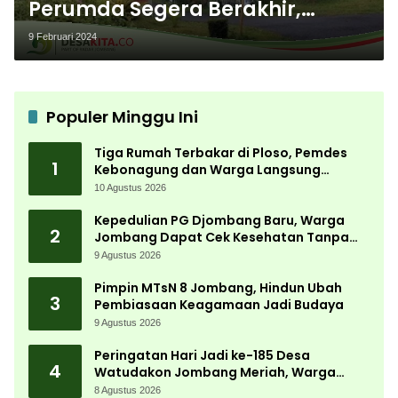
Perumda Segera Berakhir,
Sekdakab Jombang: Tim Pansel
9 Februari 2024
Bulan Ini Segera Dibentuk
Populer Minggu Ini
Tiga Rumah Terbakar di Ploso, Pemdes
1
Kebonagung dan Warga Langsung
Bergerak Bantu Korban
10 Agustus 2026
Kepedulian PG Djombang Baru, Warga
2
Jombang Dapat Cek Kesehatan Tanpa
Biaya
9 Agustus 2026
Pimpin MTsN 8 Jombang, Hindun Ubah
3
Pembiasaan Keagamaan Jadi Budaya
9 Agustus 2026
Peringatan Hari Jadi ke-185 Desa
4
Watudakon Jombang Meriah, Warga
Tumpek Blek Padati Karnaval Budaya
8 Agustus 2026