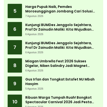
Harga Pupuk Naik, Pemdes
5
Morosunggingan Jombang Cari Solusi
Lewat Kajian Akademik
7 Agustus 2026
Kunjungi BUMDes Jenggolo Sejahtera,
6
Prof Dr Zainudin Maliki: Kita Wujudkan
Kemandirian Ekonomi dengan Potensi
6 Agustus 2026
Desa
Kunjungi BUMDes Jenggolo Sejahtera,
7
Prof Dr Zainudin Maliki: Kita Wujudkan
Kemandirian Ekonomi dengan Potensi
6 Agustus 2026
Desa
Miagan Umbrella Fest 2026 Sukses
8
Digelar, Niken Salindry Jadi Magnet
Ribuan Pengunjung
6 Agustus 2026
Gus Irfan dan Tongkat Estafet NU Mbah
9
Hasyim
5 Agustus 2026
Ribuan Warga Tumpah Ruah! Bongkot
10
Spectacular Carnival 2026 Jadi Pesta
Kemerdekaan Terbesar di Peterongan
5 Agustus 2026