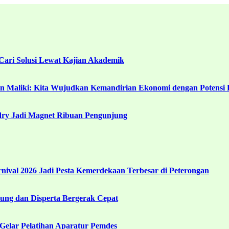
ari Solusi Lewat Kajian Akademik
in Maliki: Kita Wujudkan Kemandirian Ekonomi dengan Potensi 
ndry Jadi Magnet Ribuan Pengunjung
ival 2026 Jadi Pesta Kemerdekaan Terbesar di Peterongan
ng dan Disperta Bergerak Cepat
Gelar Pelatihan Aparatur Pemdes