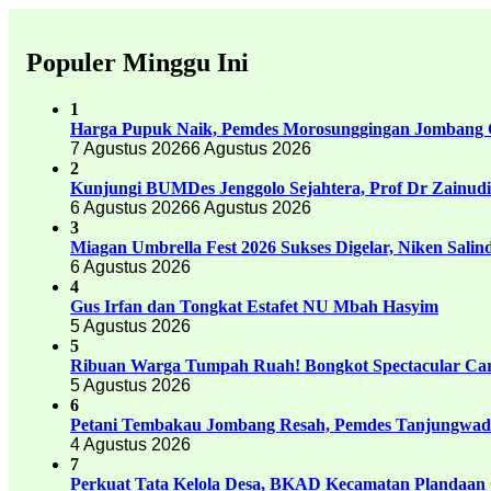
Populer Minggu Ini
1
Harga Pupuk Naik, Pemdes Morosunggingan Jombang C
7 Agustus 2026
6 Agustus 2026
2
Kunjungi BUMDes Jenggolo Sejahtera, Prof Dr Zainud
6 Agustus 2026
6 Agustus 2026
3
Miagan Umbrella Fest 2026 Sukses Digelar, Niken Sali
6 Agustus 2026
4
Gus Irfan dan Tongkat Estafet NU Mbah Hasyim
5 Agustus 2026
5
Ribuan Warga Tumpah Ruah! Bongkot Spectacular Carn
5 Agustus 2026
6
Petani Tembakau Jombang Resah, Pemdes Tanjungwadu
4 Agustus 2026
7
Perkuat Tata Kelola Desa, BKAD Kecamatan Plandaan 