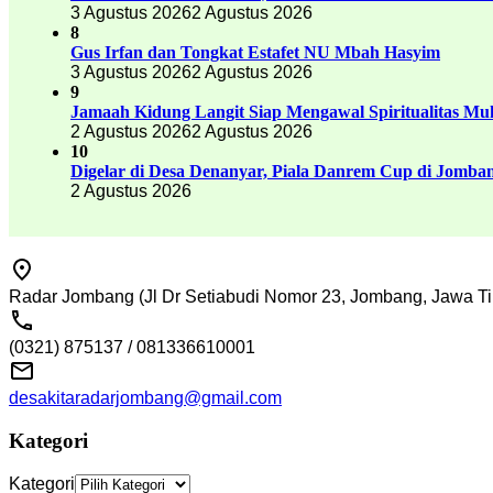
3 Agustus 2026
2 Agustus 2026
8
Gus Irfan dan Tongkat Estafet NU Mbah Hasyim
3 Agustus 2026
2 Agustus 2026
9
Jamaah Kidung Langit Siap Mengawal Spiritualitas M
2 Agustus 2026
2 Agustus 2026
10
Digelar di Desa Denanyar, Piala Danrem Cup di Jomban
2 Agustus 2026
Radar Jombang (Jl Dr Setiabudi Nomor 23, Jombang, Jawa Ti
(0321) 875137 / 081336610001
desakitaradarjombang@gmail.com
Kategori
Kategori