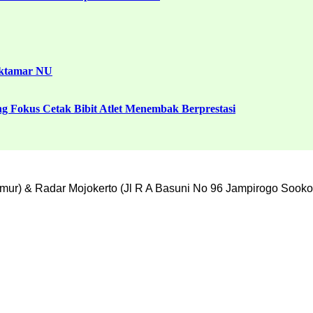
uktamar NU
g Fokus Cetak Bibit Atlet Menembak Berprestasi
mur) & Radar Mojokerto (Jl R A Basuni No 96 Jampirogo Sooko