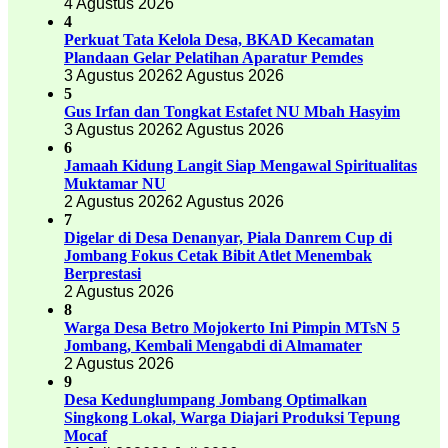
4 Agustus 2026
4
Perkuat Tata Kelola Desa, BKAD Kecamatan
Plandaan Gelar Pelatihan Aparatur Pemdes
3 Agustus 2026
2 Agustus 2026
5
Gus Irfan dan Tongkat Estafet NU Mbah Hasyim
3 Agustus 2026
2 Agustus 2026
6
Jamaah Kidung Langit Siap Mengawal Spiritualitas
Muktamar NU
2 Agustus 2026
2 Agustus 2026
7
Digelar di Desa Denanyar, Piala Danrem Cup di
Jombang Fokus Cetak Bibit Atlet Menembak
Berprestasi
2 Agustus 2026
8
Warga Desa Betro Mojokerto Ini Pimpin MTsN 5
Jombang, Kembali Mengabdi di Almamater
2 Agustus 2026
9
Desa Kedunglumpang Jombang Optimalkan
Singkong Lokal, Warga Diajari Produksi Tepung
Mocaf