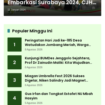
Embarkasi Surabaya 2024, CJH
Jombang Wajib Tahu
11 Januari 2024
Populer Minggu Ini
Peringatan Hari Jadi ke-185 Desa
1
Watudakon Jombang Meriah, Warga
Tumpek Blek Padati Karnaval Budaya
8 Agustus 2026
Kunjungi BUMDes Jenggolo Sejahtera,
2
Prof Dr Zainudin Maliki: Kita Wujudkan
Kemandirian Ekonomi dengan Potensi
6 Agustus 2026
Desa
Miagan Umbrella Fest 2026 Sukses
3
Digelar, Niken Salindry Jadi Magnet
Ribuan Pengunjung
6 Agustus 2026
Gus Irfan dan Tongkat Estafet NU Mbah
4
Hasyim
5 Agustus 2026