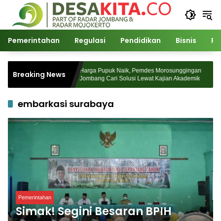
Langsung
ke
konten
Pemerintahan
Regulasi
Pendidikan
Bisnis
Po
sa Watudakon
Harga Pupuk Naik, Pemdes Morosunggingan
Breaking News
Blek Padati
Jombang Cari Solusi Lewat Kajian Akademik
embarkasi surabaya
Pemerintahan
Simak! Segini Besaran BPIH