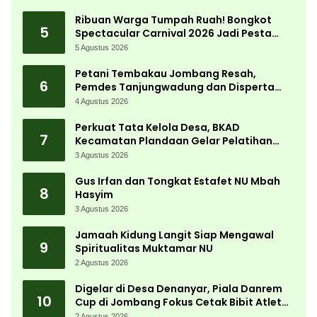
Ribuan Warga Tumpah Ruah! Bongkot
5
Spectacular Carnival 2026 Jadi Pesta
Kemerdekaan Terbesar di Peterongan
5 Agustus 2026
Petani Tembakau Jombang Resah,
6
Pemdes Tanjungwadung dan Disperta
Bergerak Cepat
4 Agustus 2026
Perkuat Tata Kelola Desa, BKAD
7
Kecamatan Plandaan Gelar Pelatihan
Aparatur Pemdes
3 Agustus 2026
Gus Irfan dan Tongkat Estafet NU Mbah
8
Hasyim
3 Agustus 2026
Jamaah Kidung Langit Siap Mengawal
9
Spiritualitas Muktamar NU
2 Agustus 2026
Digelar di Desa Denanyar, Piala Danrem
10
Cup di Jombang Fokus Cetak Bibit Atlet
Menembak Berprestasi
2 Agustus 2026