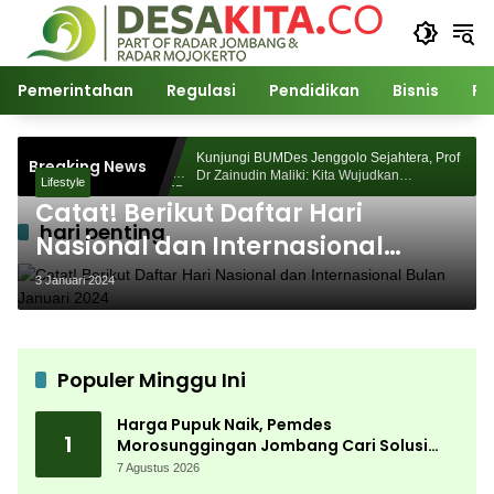
Langsung
ke
konten
Pemerintahan
Regulasi
Pendidikan
Bisnis
Po
Morosunggingan
Kunjungi BUMDes Jenggolo Sejahtera, Prof
Breaking News
Kajian Akademik
Dr Zainudin Maliki: Kita Wujudkan
Lifestyle
Kemandirian Ekonomi dengan Potensi Desa
Catat! Berikut Daftar Hari
hari penting
Nasional dan Internasional
Bulan Januari 2024
3 Januari 2024
Populer Minggu Ini
Harga Pupuk Naik, Pemdes
1
Morosunggingan Jombang Cari Solusi
Lewat Kajian Akademik
7 Agustus 2026