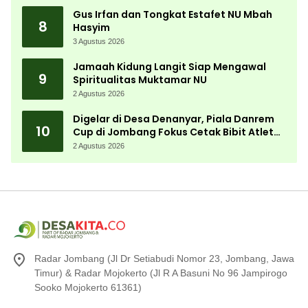
Gus Irfan dan Tongkat Estafet NU Mbah
8
Hasyim
3 Agustus 2026
Jamaah Kidung Langit Siap Mengawal
9
Spiritualitas Muktamar NU
2 Agustus 2026
Digelar di Desa Denanyar, Piala Danrem
10
Cup di Jombang Fokus Cetak Bibit Atlet
Menembak Berprestasi
2 Agustus 2026
Radar Jombang (Jl Dr Setiabudi Nomor 23, Jombang, Jawa
Timur) & Radar Mojokerto (Jl R A Basuni No 96 Jampirogo
Sooko Mojokerto 61361)