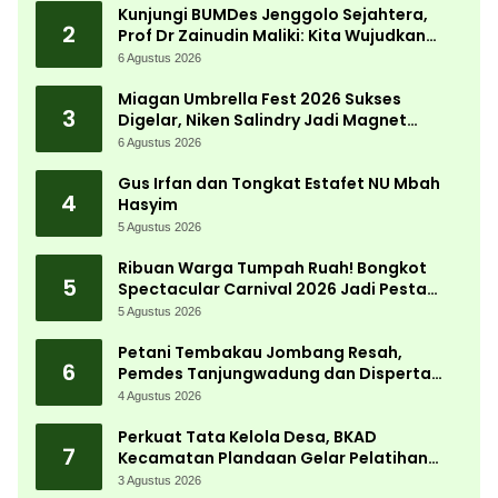
Kunjungi BUMDes Jenggolo Sejahtera,
2
Prof Dr Zainudin Maliki: Kita Wujudkan
Kemandirian Ekonomi dengan Potensi
6 Agustus 2026
Desa
Miagan Umbrella Fest 2026 Sukses
3
Digelar, Niken Salindry Jadi Magnet
Ribuan Pengunjung
6 Agustus 2026
Gus Irfan dan Tongkat Estafet NU Mbah
4
Hasyim
5 Agustus 2026
Ribuan Warga Tumpah Ruah! Bongkot
5
Spectacular Carnival 2026 Jadi Pesta
Kemerdekaan Terbesar di Peterongan
5 Agustus 2026
Petani Tembakau Jombang Resah,
6
Pemdes Tanjungwadung dan Disperta
Bergerak Cepat
4 Agustus 2026
Perkuat Tata Kelola Desa, BKAD
7
Kecamatan Plandaan Gelar Pelatihan
Aparatur Pemdes
3 Agustus 2026