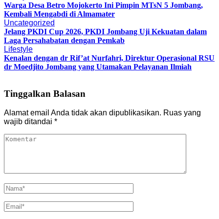
Warga Desa Betro Mojokerto Ini Pimpin MTsN 5 Jombang,
Kembali Mengabdi di Almamater
Uncategorized
Jelang PKDI Cup 2026, PKDI Jombang Uji Kekuatan dalam
Laga Persahabatan dengan Pemkab
Lifestyle
Kenalan dengan dr Rif’at Nurfahri, Direktur Operasional RSU
dr Moedjito Jombang yang Utamakan Pelayanan Ilmiah
Tinggalkan Balasan
Alamat email Anda tidak akan dipublikasikan.
Ruas yang
wajib ditandai
*