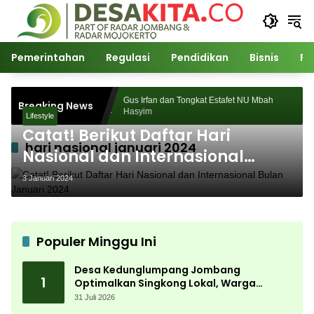
Langsung
ke
konten
Pemerintahan
Regulasi
Pendidikan
Bisnis
Po
ukses Digelar,
Gus Irfan dan Tongkat Estafet NU Mbah
Breaking News
Ribuan
Hasyim
Lifestyle
Catat! Berikut Daftar Hari
hari nasional januari 2024
Nasional dan Internasional
Bulan Januari 2024
3 Januari 2024
Populer Minggu Ini
Desa Kedunglumpang Jombang
1
Optimalkan Singkong Lokal, Warga
Diajari Produksi Tepung Mocaf
31 Juli 2026