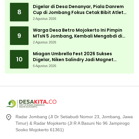
Digelar di Desa Denanyar, Piala Danrem
8
Cup di Jombang Fokus Cetak Bibit Atlet
Menembak Berprestasi
2 Agustus 2026
Warga Desa Betro Mojokerto Ini Pimpin
9
MTsN 5 Jombang, Kembali Mengabdi di
Almamater
2 Agustus 2026
Miagan Umbrella Fest 2026 Sukses
10
Digelar, Niken Salindry Jadi Magnet
Ribuan Pengunjung
6 Agustus 2026
Radar Jombang (Jl Dr Setiabudi Nomor 23, Jombang, Jawa
Timur) & Radar Mojokerto (Jl R A Basuni No 96 Jampirogo
Sooko Mojokerto 61361)