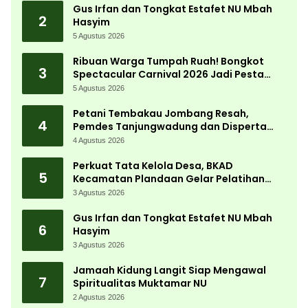
Gus Irfan dan Tongkat Estafet NU Mbah
2
Hasyim
5 Agustus 2026
Ribuan Warga Tumpah Ruah! Bongkot
3
Spectacular Carnival 2026 Jadi Pesta
Kemerdekaan Terbesar di Peterongan
5 Agustus 2026
Petani Tembakau Jombang Resah,
4
Pemdes Tanjungwadung dan Disperta
Bergerak Cepat
4 Agustus 2026
Perkuat Tata Kelola Desa, BKAD
5
Kecamatan Plandaan Gelar Pelatihan
Aparatur Pemdes
3 Agustus 2026
Gus Irfan dan Tongkat Estafet NU Mbah
6
Hasyim
3 Agustus 2026
Jamaah Kidung Langit Siap Mengawal
7
Spiritualitas Muktamar NU
2 Agustus 2026