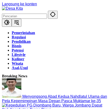
Langsung ke konten
Pemerintahan
Regulasi
Pendidikan
Bisnis
Potensi
Lifestyle
Kuliner
Wisata
Asal-Usul
Breaking News
Menyongsong Abad Kedua Nahdlatul Ulama dan
Peta Kepemimpinan Masa Depan Pasca Muktamar ke-35