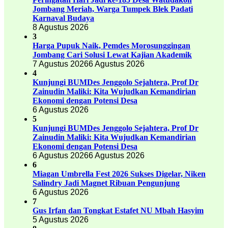
Jombang Meriah, Warga Tumpek Blek Padati
Karnaval Budaya
8 Agustus 2026
3
Harga Pupuk Naik, Pemdes Morosunggingan
Jombang Cari Solusi Lewat Kajian Akademik
7 Agustus 2026
6 Agustus 2026
4
Kunjungi BUMDes Jenggolo Sejahtera, Prof Dr
Zainudin Maliki: Kita Wujudkan Kemandirian
Ekonomi dengan Potensi Desa
6 Agustus 2026
5
Kunjungi BUMDes Jenggolo Sejahtera, Prof Dr
Zainudin Maliki: Kita Wujudkan Kemandirian
Ekonomi dengan Potensi Desa
6 Agustus 2026
6 Agustus 2026
6
Miagan Umbrella Fest 2026 Sukses Digelar, Niken
Salindry Jadi Magnet Ribuan Pengunjung
6 Agustus 2026
7
Gus Irfan dan Tongkat Estafet NU Mbah Hasyim
5 Agustus 2026