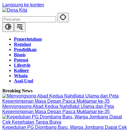
Langsung ke konten
Pemerintahan
Regulasi
Pendidikan
Bisnis
Potensi
Lifestyle
Kuliner
Wisata
Asal-Usul
Breaking News
Menyongsong Abad Kedua Nahdlatul Ulama dan Peta
Kepemimpinan Masa Depan Pasca Muktamar ke-35
Kepedulian PG Djombang Baru, Warga Jombang Dapat Cek