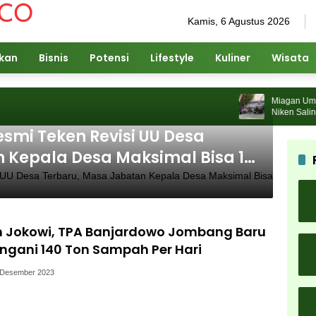
Kamis, 6 Agustus 2026
ikan
Bisnis
Potensi
Lifestyle
Kuliner
Wisata
Miagan Umbrella
Niken Salindry 
Pengunjung
esmi Teken Revisi UU Desa
 Kepala Desa Maksimal Bisa 16
n Jokowi, TPA Banjardowo Jombang Baru
gani 140 Ton Sampah Per Hari
 Desember 2023