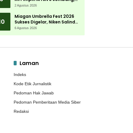
Kembali Mengabdi di
2 Agustus 2026
Almamater
Miagan Umbrella Fest 2026
10
Sukses Digelar, Niken Salindry
Jadi Magnet Ribuan
6 Agustus 2026
Pengunjung
Laman
Indeks
Kode Etik Jurnalistik
Pedoman Hak Jawab
Pedoman Pemberitaan Media Siber
Redaksi