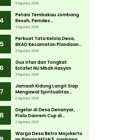
Carnival 2026 Jadi Pesta
5 Agustus 2026
Kemerdekaan Terbesar di
Peterongan
Petani Tembakau Jombang
4
Resah, Pemdes
Tanjungwadung dan Disperta
4 Agustus 2026
Bergerak Cepat
Perkuat Tata Kelola Desa,
5
BKAD Kecamatan Plandaan
Gelar Pelatihan Aparatur
3 Agustus 2026
Pemdes
Gus Irfan dan Tongkat
6
Estafet NU Mbah Hasyim
3 Agustus 2026
Jamaah Kidung Langit Siap
7
Mengawal Spiritualitas
Muktamar NU
2 Agustus 2026
Digelar di Desa Denanyar,
8
Piala Danrem Cup di
Jombang Fokus Cetak Bibit
2 Agustus 2026
Atlet Menembak Berprestasi
Warga Desa Betro Mojokerto
9
Ini Pimpin MTsN 5 Jombang,