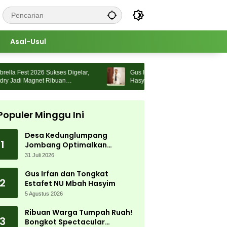
Asal-Usul
 Fest 2026 Sukses Digelar,
Gus Irfan dan Tongkat Estafet NU Mbah
Jadi Magnet Ribuan
Hasyim
Populer Minggu Ini
Desa Kedunglumpang
1
Jombang Optimalkan
Singkong Lokal, Warga Diajari
31 Juli 2026
Produksi Tepung Mocaf
Gus Irfan dan Tongkat
2
Estafet NU Mbah Hasyim
5 Agustus 2026
Ribuan Warga Tumpah Ruah!
3
Bongkot Spectacular