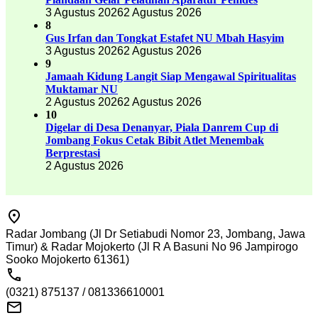
3 Agustus 2026
2 Agustus 2026
8
Gus Irfan dan Tongkat Estafet NU Mbah Hasyim
3 Agustus 2026
2 Agustus 2026
9
Jamaah Kidung Langit Siap Mengawal Spiritualitas
Muktamar NU
2 Agustus 2026
2 Agustus 2026
10
Digelar di Desa Denanyar, Piala Danrem Cup di
Jombang Fokus Cetak Bibit Atlet Menembak
Berprestasi
2 Agustus 2026
Radar Jombang (Jl Dr Setiabudi Nomor 23, Jombang, Jawa
Timur) & Radar Mojokerto (Jl R A Basuni No 96 Jampirogo
Sooko Mojokerto 61361)
(0321) 875137 / 081336610001