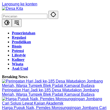
Langsung ke konten
Pemerintahan
Regulasi
Pendidikan
Bisnis
Potensi
Lifestyle
Kuliner
Wisata
Asal-Usul
Breaking News
Peringatan Hari Jadi ke-185 Desa Watudakon Jombang
Meriah, Warga Tumpek Blek Padati Karnaval Budaya
Harga Pupuk Naik, Pemdes Morosunggingan Jombang Cari