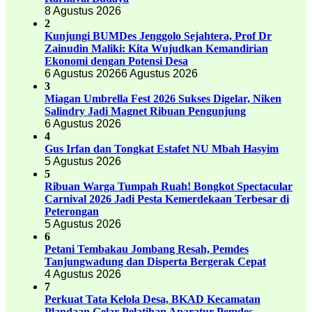
8 Agustus 2026
2
Kunjungi BUMDes Jenggolo Sejahtera, Prof Dr
Zainudin Maliki: Kita Wujudkan Kemandirian
Ekonomi dengan Potensi Desa
6 Agustus 2026
6 Agustus 2026
3
Miagan Umbrella Fest 2026 Sukses Digelar, Niken
Salindry Jadi Magnet Ribuan Pengunjung
6 Agustus 2026
4
Gus Irfan dan Tongkat Estafet NU Mbah Hasyim
5 Agustus 2026
5
Ribuan Warga Tumpah Ruah! Bongkot Spectacular
Carnival 2026 Jadi Pesta Kemerdekaan Terbesar di
Peterongan
5 Agustus 2026
6
Petani Tembakau Jombang Resah, Pemdes
Tanjungwadung dan Disperta Bergerak Cepat
4 Agustus 2026
7
Perkuat Tata Kelola Desa, BKAD Kecamatan
Plandaan Gelar Pelatihan Aparatur Pemdes