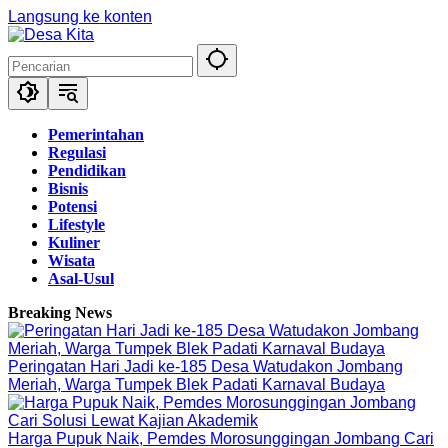
Langsung ke konten
Pemerintahan
Regulasi
Pendidikan
Bisnis
Potensi
Lifestyle
Kuliner
Wisata
Asal-Usul
Breaking News
Peringatan Hari Jadi ke-185 Desa Watudakon Jombang
Meriah, Warga Tumpek Blek Padati Karnaval Budaya
Harga Pupuk Naik, Pemdes Morosunggingan Jombang Cari