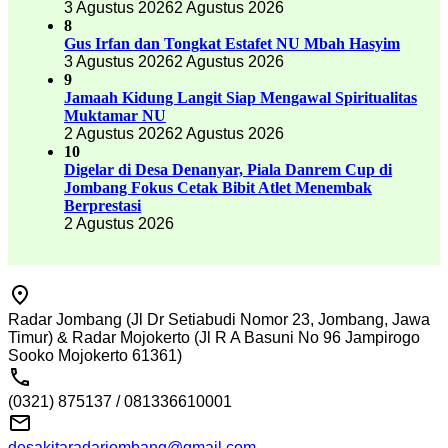
3 Agustus 2026
2 Agustus 2026
8
Gus Irfan dan Tongkat Estafet NU Mbah Hasyim
3 Agustus 2026
2 Agustus 2026
9
Jamaah Kidung Langit Siap Mengawal Spiritualitas
Muktamar NU
2 Agustus 2026
2 Agustus 2026
10
Digelar di Desa Denanyar, Piala Danrem Cup di
Jombang Fokus Cetak Bibit Atlet Menembak
Berprestasi
2 Agustus 2026
Radar Jombang (Jl Dr Setiabudi Nomor 23, Jombang, Jawa
Timur) & Radar Mojokerto (Jl R A Basuni No 96 Jampirogo
Sooko Mojokerto 61361)
(0321) 875137 / 081336610001
desakitaradarjombang@gmail.com