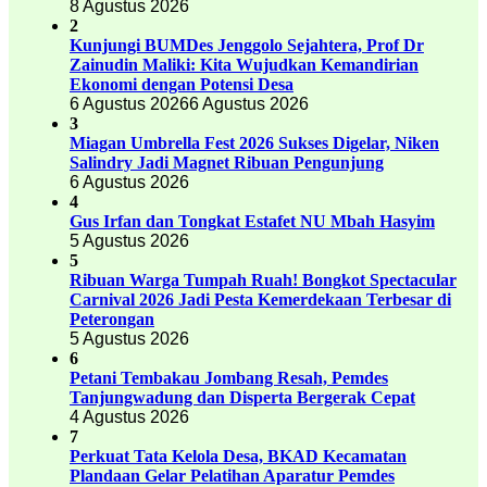
8 Agustus 2026
2
Kunjungi BUMDes Jenggolo Sejahtera, Prof Dr
Zainudin Maliki: Kita Wujudkan Kemandirian
Ekonomi dengan Potensi Desa
6 Agustus 2026
6 Agustus 2026
3
Miagan Umbrella Fest 2026 Sukses Digelar, Niken
Salindry Jadi Magnet Ribuan Pengunjung
6 Agustus 2026
4
Gus Irfan dan Tongkat Estafet NU Mbah Hasyim
5 Agustus 2026
5
Ribuan Warga Tumpah Ruah! Bongkot Spectacular
Carnival 2026 Jadi Pesta Kemerdekaan Terbesar di
Peterongan
5 Agustus 2026
6
Petani Tembakau Jombang Resah, Pemdes
Tanjungwadung dan Disperta Bergerak Cepat
4 Agustus 2026
7
Perkuat Tata Kelola Desa, BKAD Kecamatan
Plandaan Gelar Pelatihan Aparatur Pemdes